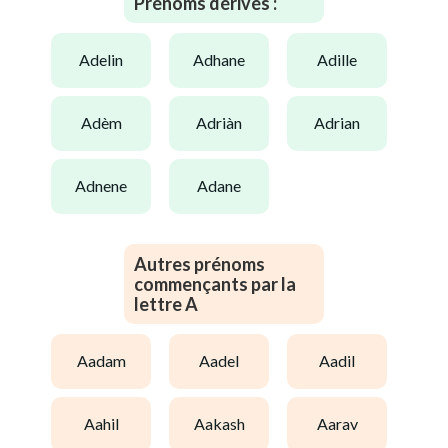
Prénoms dérivés :
adelin
adhane
adille
adèm
adriàn
adrian
adnene
adane
Autres prénoms
commençants par la
lettre A
aadam
aadel
aadil
aahil
aakash
aarav