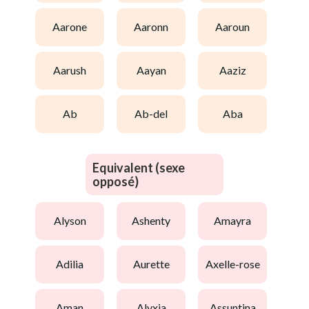
aarone
aaronn
aaroun
aarush
aayan
aaziz
ab
ab-del
aba
Equivalent (sexe
opposé)
alyson
ashenty
amayra
adilia
aurette
axelle-rose
aman
alyxia
assuntina