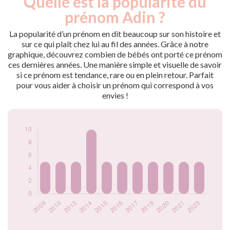
Quelle est la popularité du
Année
nés
prénom Adin ?
2009
5
2010
5
La popularité d’un prénom en dit beaucoup sur son histoire et
2013
5
sur ce qui plaît chez lui au fil des années. Grâce à notre
graphique, découvrez combien de bébés ont porté ce prénom
2014
10
ces dernières années. Une manière simple et visuelle de savoir
2015
5
si ce prénom est tendance, rare ou en plein retour. Parfait
2016
5
pour vous aider à choisir un prénom qui correspond à vos
2017
5
envies !
2019
5
2020
5
2021
5
2023
5
Popularité du
prénom Adin par
année