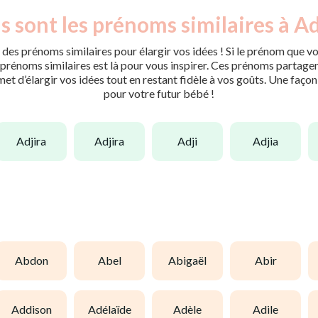
s sont les prénoms similaires à Adj
des prénoms similaires pour élargir vos idées ! Si le prénom que vo
rénoms similaires est là pour vous inspirer. Ces prénoms partagent 
met d’élargir vos idées tout en restant fidèle à vos goûts. Une faço
pour votre futur bébé !
adjira
adjira
adji
adjia
abdon
abel
abigaël
abir
addison
adélaïde
adèle
adile