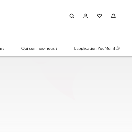
urs
Qui sommes-nous ?
L'application YooMum! 🤳