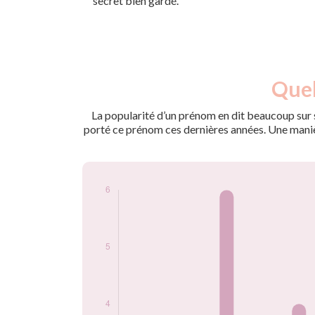
secret bien gardé.
Nouveaux-
Quel
Année
nés
1950
3
La popularité d’un prénom en dit beaucoup sur s
1958
6
porté ce prénom ces dernières années. Une manière
1959
4
1960
5
1962
3
1964
5
1965
5
1966
4
1967
4
1974
3
Popularité du
prénom Adjila par
année