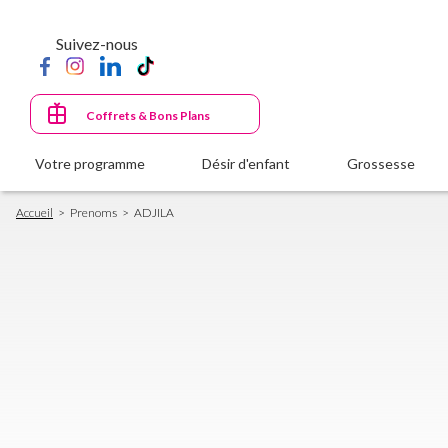
Aller
au
Suivez-nous
contenu
principal
Coffrets & Bons Plans
Votre programme
Désir d'enfant
Grossesse
Fil
Accueil
Prenoms
ADJILA
d'Ariane