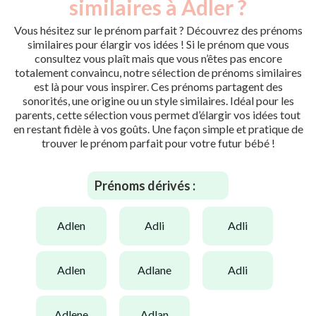
similaires à Adler ?
Vous hésitez sur le prénom parfait ? Découvrez des prénoms
similaires pour élargir vos idées ! Si le prénom que vous
consultez vous plaît mais que vous n’êtes pas encore
totalement convaincu, notre sélection de prénoms similaires
est là pour vous inspirer. Ces prénoms partagent des
sonorités, une origine ou un style similaires. Idéal pour les
parents, cette sélection vous permet d’élargir vos idées tout
en restant fidèle à vos goûts. Une façon simple et pratique de
trouver le prénom parfait pour votre futur bébé !
Prénoms dérivés :
adlen
adli
adli
adlen
adlane
adli
adlene
adlan