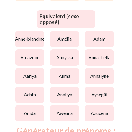
Equivalent (sexe
opposé)
anne-blandine
amélia
adam
amazone
annyssa
anna-bella
aafiya
allma
annalyne
achta
analiya
aysegül
anida
awenna
azucena
Générateur de prénoms :