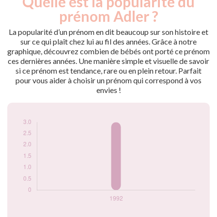
Quelle est la popularité du
Année
nés
prénom Adler ?
1992
3
La popularité d’un prénom en dit beaucoup sur son histoire et
Popularité du
sur ce qui plaît chez lui au fil des années. Grâce à notre
prénom Adler par
graphique, découvrez combien de bébés ont porté ce prénom
année
ces dernières années. Une manière simple et visuelle de savoir
si ce prénom est tendance, rare ou en plein retour. Parfait
pour vous aider à choisir un prénom qui correspond à vos
envies !