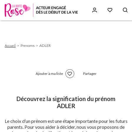
Aller
au
contenu
principal
Fil
Accueil
Prenoms
ADLER
d'Ariane
Ajouter à ma liste
Partager
Découvrez la signification du prénom
ADLER
Le choix d’un prénom est une étape importante pour les futurs
parents. Pour vous aider à décider, nous vous proposons de