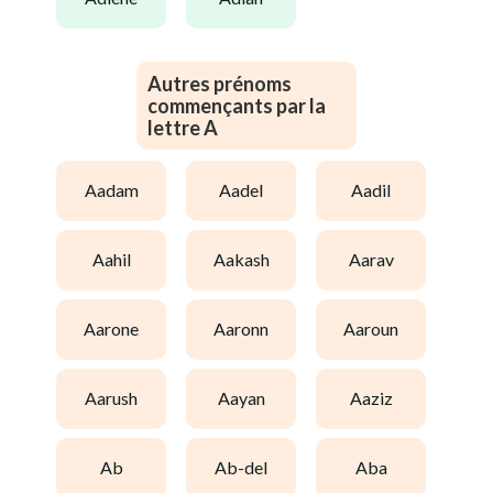
Autres prénoms
commençants par la
lettre A
aadam
aadel
aadil
aahil
aakash
aarav
aarone
aaronn
aaroun
aarush
aayan
aaziz
ab
ab-del
aba