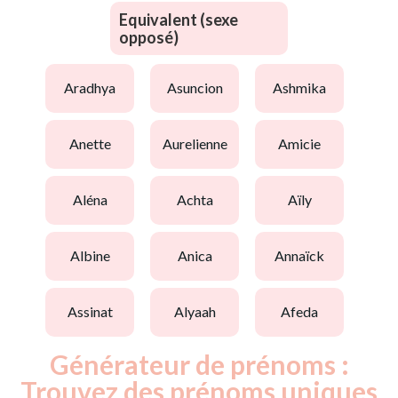
Equivalent (sexe
opposé)
aradhya
asuncion
ashmika
anette
aurelienne
amicie
aléna
achta
aïly
albine
anica
annaïck
assinat
alyaah
afeda
Générateur de prénoms :
Trouvez des prénoms uniques