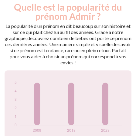
Quelle est la popularité du
Nouveaux-
Année
nés
prénom Admir ?
2009
5
2018
5
La popularité d’un prénom en dit beaucoup sur son histoire et
2023
5
sur ce qui plaît chez lui au fil des années. Grâce à notre
graphique, découvrez combien de bébés ont porté ce prénom
Popularité du
ces dernières années. Une manière simple et visuelle de savoir
prénom Admir par
si ce prénom est tendance, rare ou en plein retour. Parfait
année
pour vous aider à choisir un prénom qui correspond à vos
envies !