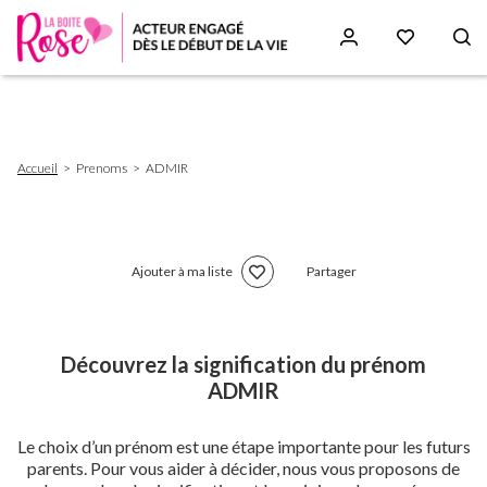
Aller
au
contenu
principal
Fil
Accueil
Prenoms
ADMIR
d'Ariane
Ajouter à ma liste
Partager
Découvrez la signification du prénom
ADMIR
Le choix d’un prénom est une étape importante pour les futurs
parents. Pour vous aider à décider, nous vous proposons de