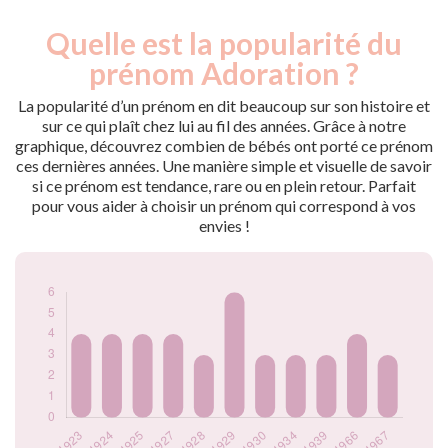
Quelle est la popularité du
Nouveaux-
Année
nés
prénom Adoration ?
1923
4
1924
4
La popularité d’un prénom en dit beaucoup sur son histoire et
1925
4
sur ce qui plaît chez lui au fil des années. Grâce à notre
graphique, découvrez combien de bébés ont porté ce prénom
1927
4
ces dernières années. Une manière simple et visuelle de savoir
1928
3
si ce prénom est tendance, rare ou en plein retour. Parfait
1929
6
pour vous aider à choisir un prénom qui correspond à vos
1930
3
envies !
1934
3
1939
3
1966
4
1967
3
Popularité du
prénom Adoration
par année