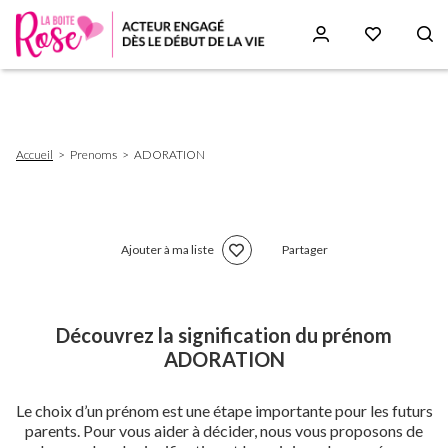
Aller
au
contenu
principal
Fil
Accueil
Prenoms
ADORATION
d'Ariane
Ajouter à ma liste
Partager
Découvrez la signification du prénom
ADORATION
Le choix d’un prénom est une étape importante pour les futurs
parents. Pour vous aider à décider, nous vous proposons de