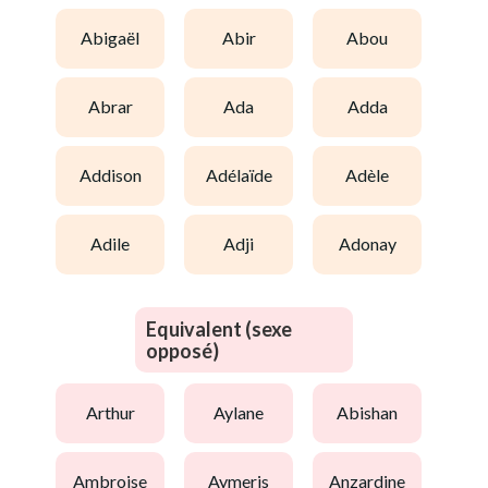
abigaël
abir
abou
abrar
ada
adda
addison
adélaïde
adèle
adile
adji
adonay
Equivalent (sexe
opposé)
arthur
aylane
abishan
ambroise
aymeris
anzardine