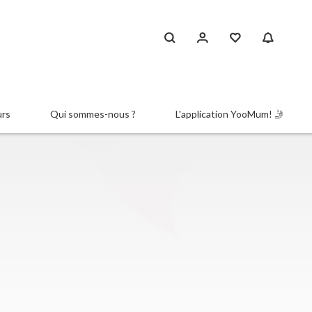
urs
Qui sommes-nous ?
L'application YooMum! 🤳