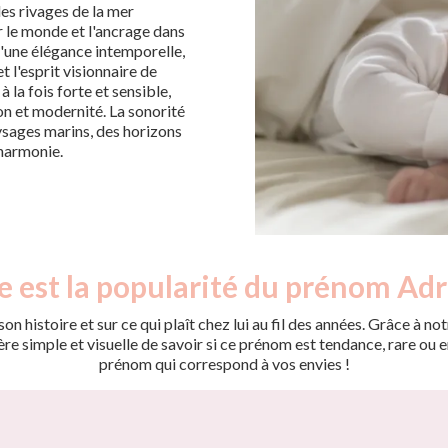
es rivages de la mer
ur le monde et l'ancrage dans
'une élégance intemporelle,
t l'esprit visionnaire de
 la fois forte et sensible,
on et modernité. La sonorité
sages marins, des horizons
'harmonie.
e est la popularité du prénom Adr
on histoire et sur ce qui plaît chez lui au fil des années. Grâce à
 simple et visuelle de savoir si ce prénom est tendance, rare ou en 
prénom qui correspond à vos envies !