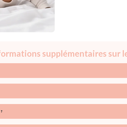
nformations supplémentaires sur 
 ?