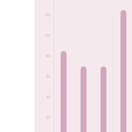
2015
85
2016
85
2017
85
2018
70
2019
90
2020
70
2021
70
2022
75
2023
70
2024
90
Popularité du
prénom Adriano
par année