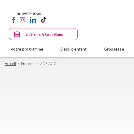
Aller
au
Suivez-nous
contenu
principal
Coffrets & Bons Plans
Votre programme
Désir d'enfant
Grossesse
Fil
Accueil
Prenoms
ADRIANO
d'Ariane