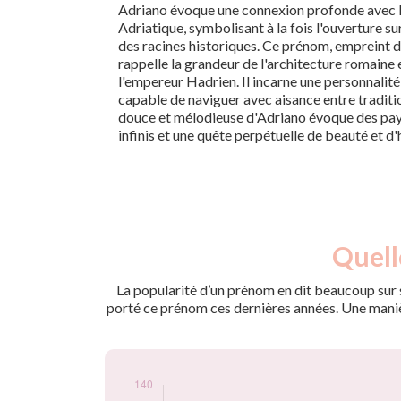
Adriano évoque une connexion profonde avec l
Adriatique, symbolisant à la fois l'ouverture s
des racines historiques. Ce prénom, empreint d
rappelle la grandeur de l'architecture romaine e
l'empereur Hadrien. Il incarne une personnalité à
capable de naviguer avec aisance entre traditi
douce et mélodieuse d'Adriano évoque des pay
infinis et une quête perpétuelle de beauté et d
Nouveaux-
Quell
Année
nés
2009
90
La popularité d’un prénom en dit beaucoup sur s
2010
85
porté ce prénom ces dernières années. Une manière
2011
70
2012
70
2013
125
2014
110