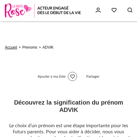
Aller
au
contenu
principal
Fil
Accueil
Prenoms
ADVIK
d'Ariane
Ajouter à ma liste
Partager
Découvrez la signification du prénom
ADVIK
Le choix d’un prénom est une étape importante pour les
futurs parents. Pour vous aider à décider, nous vous