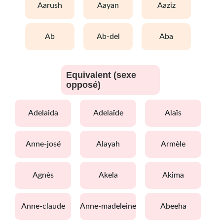
aarush
aayan
aaziz
ab
ab-del
aba
Equivalent (sexe
opposé)
adelaida
adelaïde
alaïs
anne-josé
alayah
armèle
agnès
akela
akima
anne-claude
anne-madeleine
abeeha