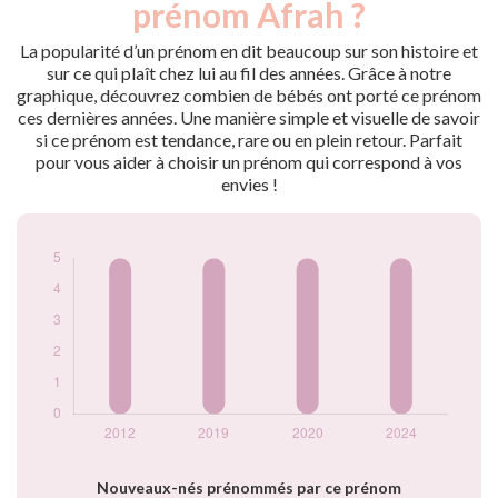
prénom Afrah ?
2012
5
2019
5
La popularité d’un prénom en dit beaucoup sur son histoire et
2020
5
sur ce qui plaît chez lui au fil des années. Grâce à notre
graphique, découvrez combien de bébés ont porté ce prénom
2024
5
ces dernières années. Une manière simple et visuelle de savoir
Popularité du
si ce prénom est tendance, rare ou en plein retour. Parfait
prénom Afrah par
pour vous aider à choisir un prénom qui correspond à vos
année
envies !
Nouveaux-nés prénommés par ce prénom