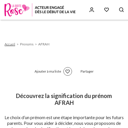
Aller
au
contenu
principal
Fil
Accueil
Prenoms
AFRAH
d'Ariane
Ajouter à ma liste
Partager
Découvrez la signification du prénom
AFRAH
Le choix d’un prénom est une étape importante pour les futurs
parents. Pour vous aider à décider, nous vous proposons de