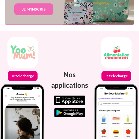
JE M'INSCRIS
Nos
Je télécharge
Je télécharge
applications