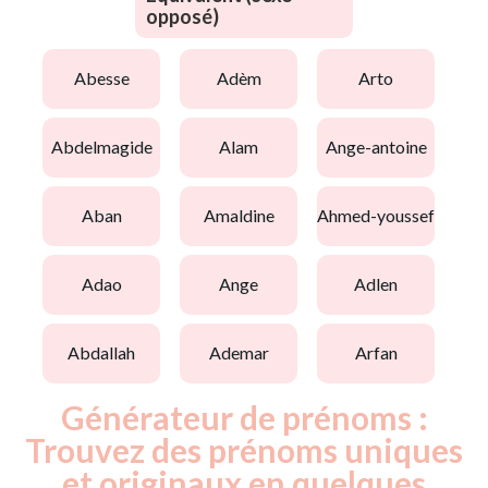
opposé)
abesse
adèm
arto
abdelmagide
alam
ange-antoine
aban
amaldine
ahmed-youssef
adao
ange
adlen
abdallah
ademar
arfan
Générateur de prénoms :
Trouvez des prénoms uniques
et originaux en quelques