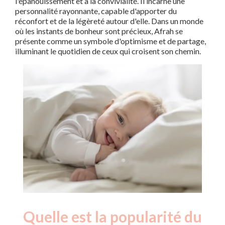
l'épanouissement et à la convivialité. Il incarne une
personnalité rayonnante, capable d'apporter du
réconfort et de la légèreté autour d'elle. Dans un monde
où les instants de bonheur sont précieux, Afrah se
présente comme un symbole d'optimisme et de partage,
illuminant le quotidien de ceux qui croisent son chemin.
Quelle est la popularité du
Nouveaux-
Année
nés