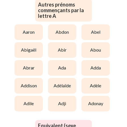
Autres prénoms
commençants par la
lettre A
aaron
abdon
abel
abigaël
abir
abou
abrar
ada
adda
addison
adélaïde
adèle
adile
adji
adonay
Equivalent (sexe