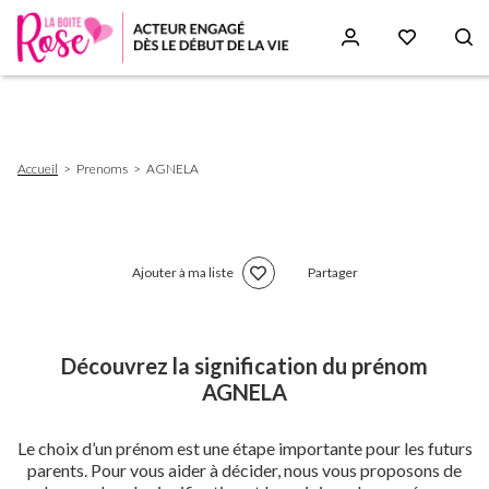
Aller
au
contenu
principal
Fil
Accueil
Prenoms
AGNELA
d'Ariane
Ajouter à ma liste
Partager
Découvrez la signification du prénom
AGNELA
Le choix d’un prénom est une étape importante pour les futurs
parents. Pour vous aider à décider, nous vous proposons de