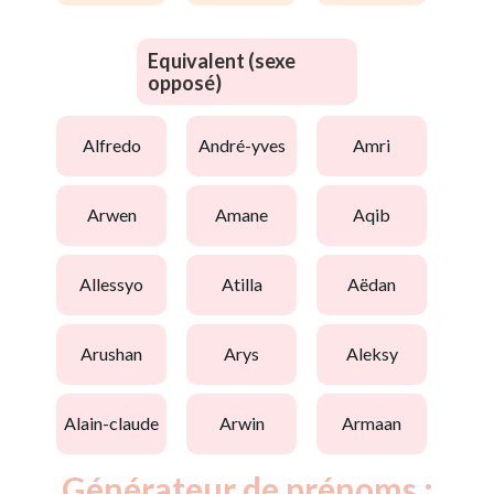
Equivalent (sexe
opposé)
alfredo
andré-yves
amri
arwen
amane
aqib
allessyo
atilla
aëdan
arushan
arys
aleksy
alain-claude
arwin
armaan
Générateur de prénoms :