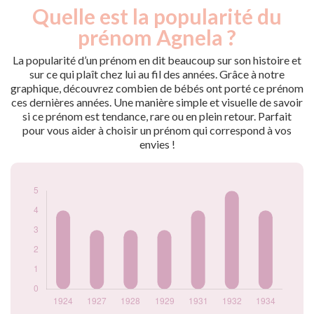
Quelle est la popularité du
Nouveaux-
Année
nés
prénom Agnela ?
1924
4
1927
3
La popularité d’un prénom en dit beaucoup sur son histoire et
1928
3
sur ce qui plaît chez lui au fil des années. Grâce à notre
graphique, découvrez combien de bébés ont porté ce prénom
1929
3
ces dernières années. Une manière simple et visuelle de savoir
1931
4
si ce prénom est tendance, rare ou en plein retour. Parfait
1932
5
pour vous aider à choisir un prénom qui correspond à vos
1934
4
envies !
Popularité du
prénom Agnela par
année