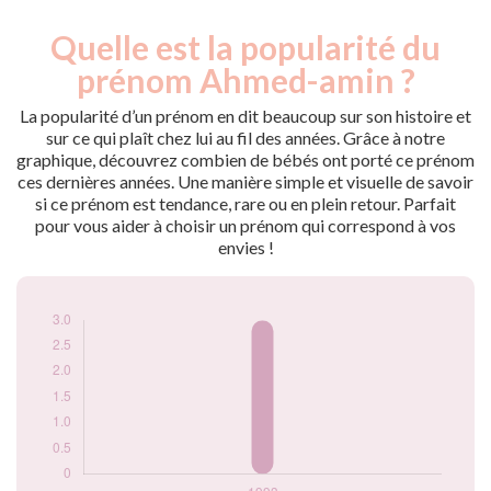
Quelle est la popularité du
Nouveaux-
Année
nés
prénom Ahmed-amin ?
1993
3
La popularité d’un prénom en dit beaucoup sur son histoire et
Popularité du
sur ce qui plaît chez lui au fil des années. Grâce à notre
prénom Ahmed-
graphique, découvrez combien de bébés ont porté ce prénom
amin par année
ces dernières années. Une manière simple et visuelle de savoir
si ce prénom est tendance, rare ou en plein retour. Parfait
pour vous aider à choisir un prénom qui correspond à vos
envies !