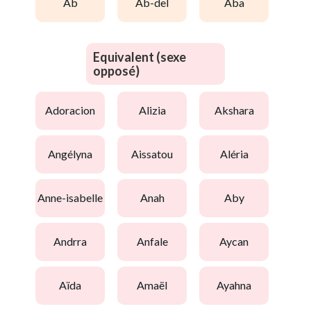
ab
ab-del
aba
Equivalent (sexe
opposé)
adoracion
alizia
akshara
angélyna
aissatou
aléria
anne-isabelle
anah
aby
andrra
anfale
aycan
aïda
amaël
ayahna