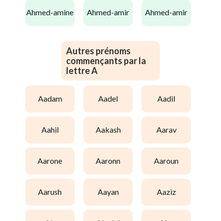
ahmed-amine
ahmed-amir
ahmed-amir
Autres prénoms
commençants par la
lettre A
aadam
aadel
aadil
aahil
aakash
aarav
aarone
aaronn
aaroun
aarush
aayan
aaziz