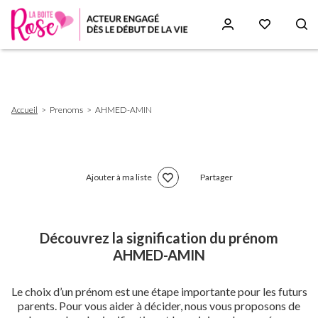
Aller
au
contenu
principal
Fil
Accueil
Prenoms
AHMED-AMIN
d'Ariane
Ajouter à ma liste
Partager
Découvrez la signification du prénom
AHMED-AMIN
Le choix d’un prénom est une étape importante pour les futurs
parents. Pour vous aider à décider, nous vous proposons de