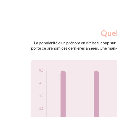
Nouveaux-
Quel
Année
nés
2013
5
La popularité d’un prénom en dit beaucoup sur s
2017
5
porté ce prénom ces dernières années. Une manière
2018
5
2020
5
2021
5
2022
5
2023
5
2024
5
Popularité du
prénom Aïana par
année