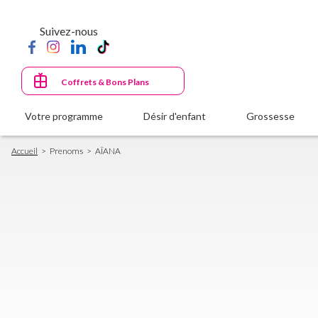
Aller
au
Suivez-nous
contenu
principal
Coffrets & Bons Plans
Votre programme
Désir d'enfant
Grossesse
Fil
Accueil
Prenoms
AÏANA
d'Ariane