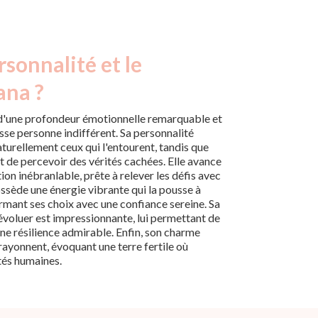
rsonnalité et le
ana ?
e d'une profondeur émotionnelle remarquable et
isse personne indifférent. Sa personnalité
aturellement ceux qui l'entourent, tandis que
et de percevoir des vérités cachées. Elle avance
ion inébranlable, prête à relever les défis avec
ssède une énergie vibrante qui la pousse à
rmant ses choix avec une confiance sereine. Sa
évoluer est impressionnante, lui permettant de
ne résilience admirable. Enfin, son charme
 rayonnent, évoquant une terre fertile où
ités humaines.