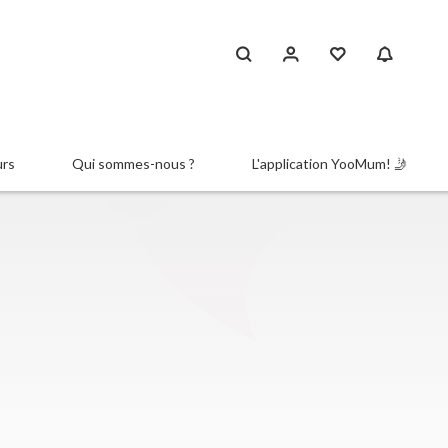
urs
Qui sommes-nous ?
L'application YooMum! 🤳