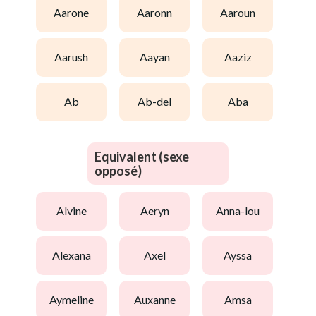
aarone
aaronn
aaroun
aarush
aayan
aaziz
ab
ab-del
aba
Equivalent (sexe
opposé)
alvine
aeryn
anna-lou
alexana
axel
ayssa
aymeline
auxanne
amsa