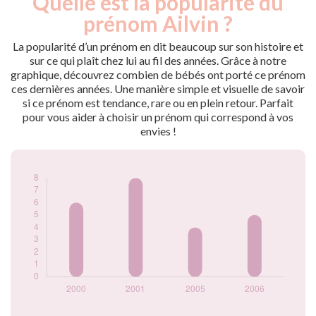
Quelle est la popularité du
Année
nés
prénom Ailvin ?
2000
6
2001
8
La popularité d’un prénom en dit beaucoup sur son histoire et
2005
4
sur ce qui plaît chez lui au fil des années. Grâce à notre
graphique, découvrez combien de bébés ont porté ce prénom
2006
5
ces dernières années. Une manière simple et visuelle de savoir
Popularité du
si ce prénom est tendance, rare ou en plein retour. Parfait
prénom Ailvin par
pour vous aider à choisir un prénom qui correspond à vos
année
envies !