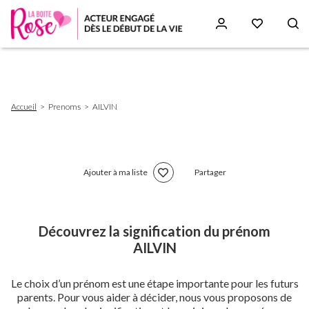
Aller
au
contenu
principal
Fil
Accueil
Prenoms
AILVIN
d'Ariane
Ajouter à ma liste
Partager
Découvrez la signification du prénom
AILVIN
Le choix d’un prénom est une étape importante pour les futurs
parents. Pour vous aider à décider, nous vous proposons de