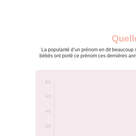
Nouveaux-
Quell
Année
nés
2015
5
La popularité d’un prénom en dit beaucoup su
bébés ont porté ce prénom ces dernières anné
Popularité du
prénom Aimar par
année