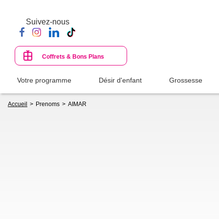
Aller
au
Suivez-nous
contenu
principal
Coffrets & Bons Plans
Votre programme
Désir d'enfant
Grossesse
Fil
Accueil
Prenoms
AIMAR
d'Ariane