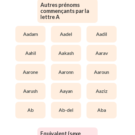
Autres prénoms
commençants par la
lettre A
aadam
aadel
aadil
aahil
aakash
aarav
aarone
aaronn
aaroun
aarush
aayan
aaziz
ab
ab-del
aba
Equivalent (sexe