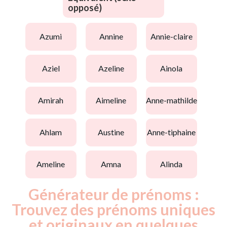
opposé)
azumi
annine
annie-claire
aziel
azeline
ainola
amirah
aimeline
anne-mathilde
ahlam
austine
anne-tiphaine
ameline
amna
alinda
Générateur de prénoms :
Trouvez des prénoms uniques
et originaux en quelques