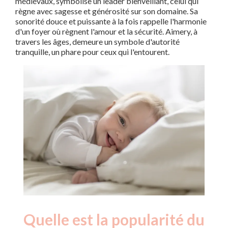
médiévaux, symbolise un leader bienveillant, celui qui
règne avec sagesse et générosité sur son domaine. Sa
sonorité douce et puissante à la fois rappelle l'harmonie
d'un foyer où règnent l'amour et la sécurité. Aimery, à
travers les âges, demeure un symbole d'autorité
tranquille, un phare pour ceux qui l'entourent.
Quelle est la popularité du
Nouveaux-
Année
nés