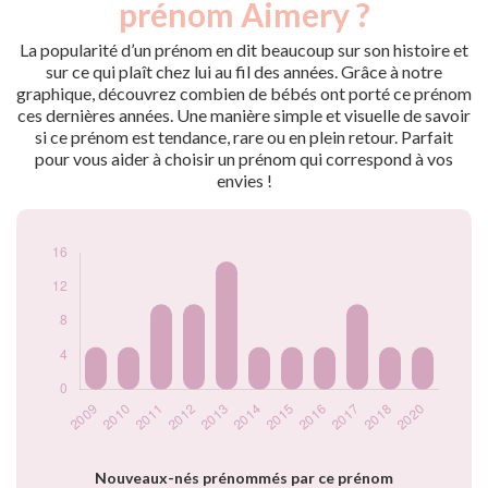
prénom Aimery ?
2009
5
2010
5
La popularité d’un prénom en dit beaucoup sur son histoire et
2011
10
sur ce qui plaît chez lui au fil des années. Grâce à notre
graphique, découvrez combien de bébés ont porté ce prénom
2012
10
ces dernières années. Une manière simple et visuelle de savoir
2013
15
si ce prénom est tendance, rare ou en plein retour. Parfait
2014
5
pour vous aider à choisir un prénom qui correspond à vos
2015
5
envies !
2016
5
2017
10
2018
5
2020
5
Popularité du
prénom Aimery par
année
Nouveaux-nés prénommés par ce prénom