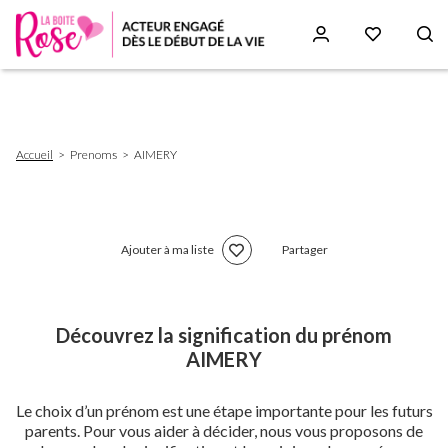
Aller
au
contenu
principal
Fil
Accueil
Prenoms
AIMERY
d'Ariane
Ajouter à ma liste
Partager
Découvrez la signification du prénom
AIMERY
Le choix d’un prénom est une étape importante pour les futurs
parents. Pour vous aider à décider, nous vous proposons de