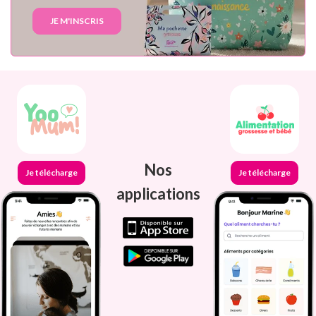
JE M'INSCRIS
Nos
Je télécharge
Je télécharge
applications