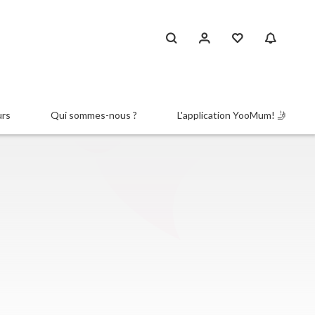
urs
Qui sommes-nous ?
L'application YooMum! 🤳