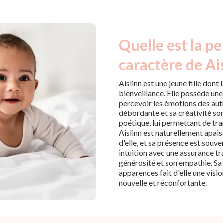
Quelle est la pe
caractère de Ai
Aislinn est une jeune fille don
bienveillance. Elle possède une
percevoir les émotions des aut
débordante et sa créativité sont
poétique, lui permettant de tra
Aislinn est naturellement apai
d'elle, et sa présence est souv
intuition avec une assurance tr
générosité et son empathie. Sa 
apparences fait d'elle une visio
nouvelle et réconfortante.