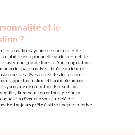
rsonnalité et le
slinn ?
t la personnalité rayonne de douceur et de
 sensibilité exceptionnelle qui lui permet de
res avec une grande finesse. Son imagination
 nourries par un univers intérieur riche et
nsformer ses rêves en réalités inspirantes.
sante, apportant calme et harmonie autour
ent synonyme de réconfort. Elle suit son
anquille, illuminant son entourage par sa
capacité à rêver et à voir au-delà des
nnaire, toujours prête à offrir une perspective