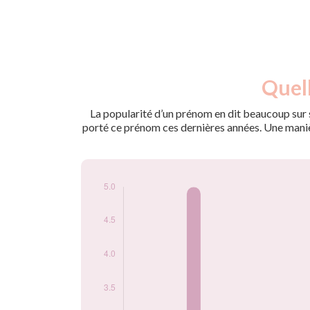
Nouveaux-
Quell
Année
nés
2009
5
La popularité d’un prénom en dit beaucoup sur s
2010
5
porté ce prénom ces dernières années. Une manière
2012
5
2017
5
2020
5
Popularité du
prénom Aislinn par
année