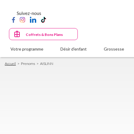
Aller
au
Suivez-nous
contenu
principal
Coffrets & Bons Plans
Votre programme
Désir d'enfant
Grossesse
Fil
Accueil
Prenoms
AISLINN
d'Ariane