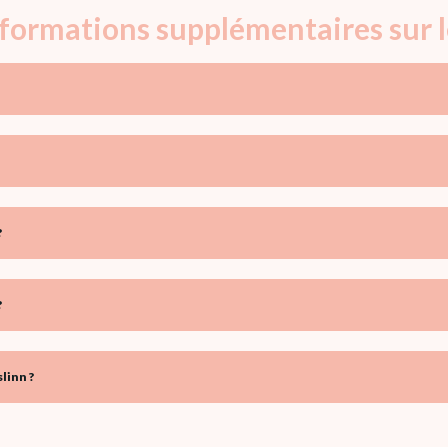
nformations supplémentaires sur 
?
?
linn ?