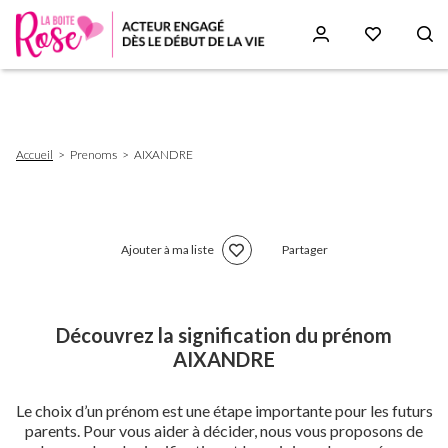
Aller
au
contenu
principal
Fil
Accueil
Prenoms
AIXANDRE
d'Ariane
Ajouter à ma liste
Partager
Découvrez la signification du prénom
AIXANDRE
Le choix d’un prénom est une étape importante pour les futurs
parents. Pour vous aider à décider, nous vous proposons de