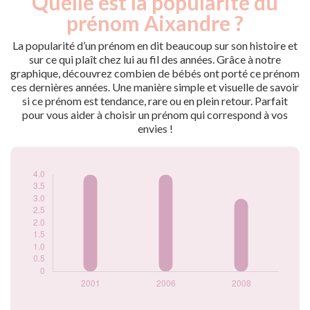
Quelle est la popularité du
Année
nés
prénom Aixandre ?
2001
4
2006
4
La popularité d’un prénom en dit beaucoup sur son histoire et
2008
3
sur ce qui plaît chez lui au fil des années. Grâce à notre
graphique, découvrez combien de bébés ont porté ce prénom
Popularité du
ces dernières années. Une manière simple et visuelle de savoir
prénom Aixandre
si ce prénom est tendance, rare ou en plein retour. Parfait
par année
pour vous aider à choisir un prénom qui correspond à vos
envies !