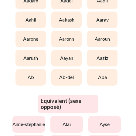
aadam
aadel
aadil
aahil
aakash
aarav
aarone
aaronn
aaroun
aarush
aayan
aaziz
ab
ab-del
aba
Equivalent (sexe
opposé)
anne-stéphanie
alai
ayse