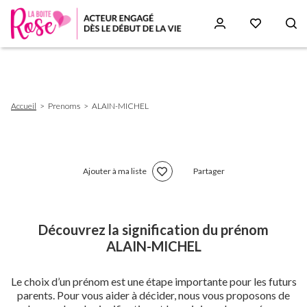
Aller
au
contenu
principal
Fil
Accueil
Prenoms
ALAIN-MICHEL
d'Ariane
Ajouter à ma liste
Partager
Découvrez la signification du prénom
ALAIN-MICHEL
Le choix d’un prénom est une étape importante pour les futurs
parents. Pour vous aider à décider, nous vous proposons de