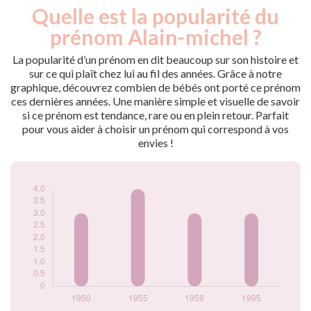
Quelle est la popularité du
Nouveaux-
Année
nés
prénom Alain-michel ?
1950
3
1955
4
La popularité d’un prénom en dit beaucoup sur son histoire et
1958
3
sur ce qui plaît chez lui au fil des années. Grâce à notre
graphique, découvrez combien de bébés ont porté ce prénom
1995
3
ces dernières années. Une manière simple et visuelle de savoir
Popularité du
si ce prénom est tendance, rare ou en plein retour. Parfait
prénom Alain-
pour vous aider à choisir un prénom qui correspond à vos
michel par année
envies !