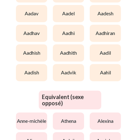
aadav
aadel
aadesh
aadhav
aadhi
aadhiran
aadhish
aadhith
aadil
aadish
aadvik
aahil
Equivalent (sexe
opposé)
anne-michèle
athena
alexina