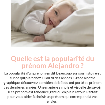
Quelle est la popularité du
Nouveaux-
Année
nés
prénom Alejandro ?
2009
10
2010
30
La popularité d’un prénom en dit beaucoup sur son histoire et
2011
25
sur ce qui plaît chez lui au fil des années. Grâce à notre
graphique, découvrez combien de bébés ont porté ce prénom
2012
35
ces dernières années. Une manière simple et visuelle de savoir
2013
25
si ce prénom est tendance, rare ou en plein retour. Parfait
2014
25
pour vous aider à choisir un prénom qui correspond à vos
2015
40
envies !
2016
30