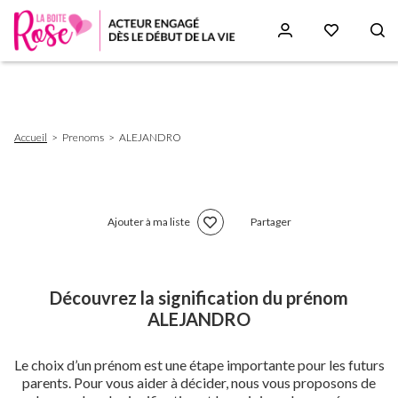
Aller
au
contenu
principal
Fil
Accueil
Prenoms
ALEJANDRO
d'Ariane
Ajouter à ma liste
Partager
Découvrez la signification du prénom
ALEJANDRO
Le choix d’un prénom est une étape importante pour les futurs
parents. Pour vous aider à décider, nous vous proposons de