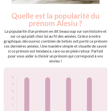
Quelle est la popularité du
Nouveaux-
Année
nés
prénom Alesiu ?
2014
5
2020
5
La popularité d’un prénom en dit beaucoup sur son histoire et
2021
5
sur ce qui plaît chez lui au fil des années. Grâce à notre
graphique, découvrez combien de bébés ont porté ce prénom
2022
5
ces dernières années. Une manière simple et visuelle de savoir
Popularité du
si ce prénom est tendance, rare ou en plein retour. Parfait
prénom Alesiu par
pour vous aider à choisir un prénom qui correspond à vos
année
envies !