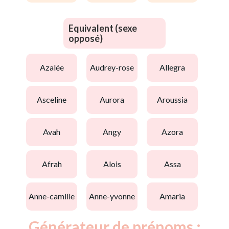
Equivalent (sexe
opposé)
azalée
audrey-rose
allegra
asceline
aurora
aroussia
avah
angy
azora
afrah
alois
assa
anne-camille
anne-yvonne
amaria
Générateur de prénoms :