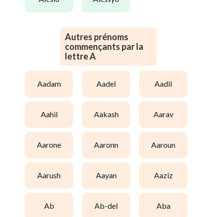
Autres prénoms
commençants par la
lettre A
aadam
aadel
aadil
aahil
aakash
aarav
aarone
aaronn
aaroun
aarush
aayan
aaziz
ab
ab-del
aba