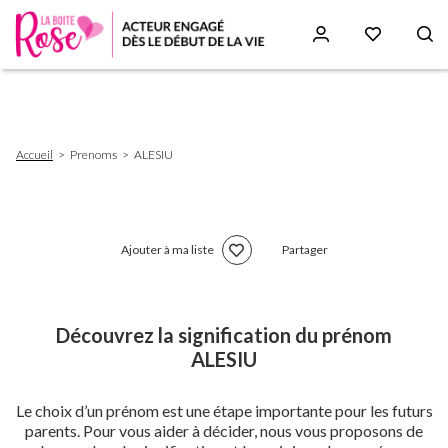
Aller
au
contenu
principal
Fil
Accueil
Prenoms
ALESIU
d'Ariane
Ajouter à ma liste
Partager
Découvrez la signification du prénom
ALESIU
Le choix d’un prénom est une étape importante pour les futurs
parents. Pour vous aider à décider, nous vous proposons de