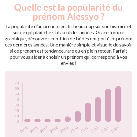
Quelle est la popularité du
Nouveaux-
Année
nés
prénom Alessyo ?
2012
5
2015
5
La popularité d’un prénom en dit beaucoup sur son histoire et
2017
5
sur ce qui plaît chez lui au fil des années. Grâce à notre
graphique, découvrez combien de bébés ont porté ce prénom
2018
5
ces dernières années. Une manière simple et visuelle de savoir
2019
10
si ce prénom est tendance, rare ou en plein retour. Parfait
2020
20
pour vous aider à choisir un prénom qui correspond à vos
2021
35
envies !
2022
45
2023
60
2024
65
Popularité du
prénom Alessyo
par année