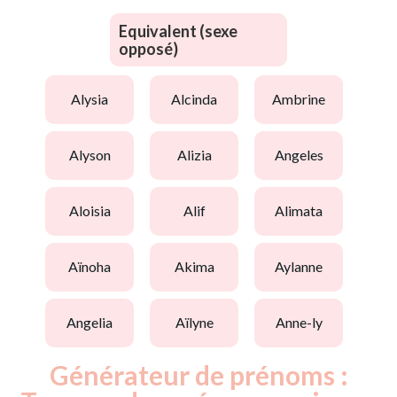
Equivalent (sexe
opposé)
alysia
alcinda
ambrine
alyson
alizia
angeles
aloisia
alif
alimata
aïnoha
akima
aylanne
angelia
aïlyne
anne-ly
Générateur de prénoms :