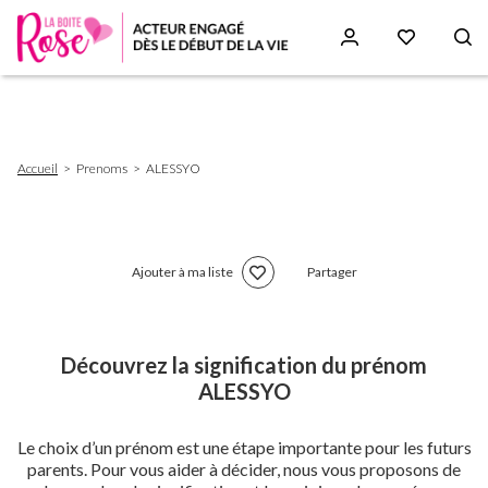
Aller
au
contenu
principal
Fil
Accueil
Prenoms
ALESSYO
d'Ariane
Ajouter à ma liste
Partager
Découvrez la signification du prénom
ALESSYO
Le choix d’un prénom est une étape importante pour les futurs
parents. Pour vous aider à décider, nous vous proposons de