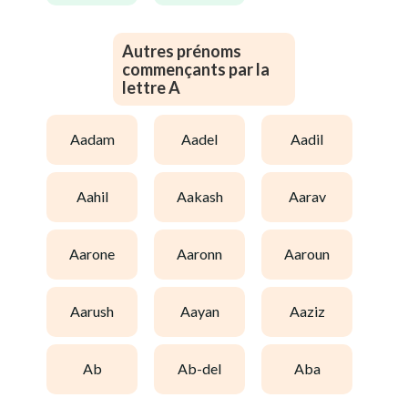
Autres prénoms
commençants par la
lettre A
aadam
aadel
aadil
aahil
aakash
aarav
aarone
aaronn
aaroun
aarush
aayan
aaziz
ab
ab-del
aba