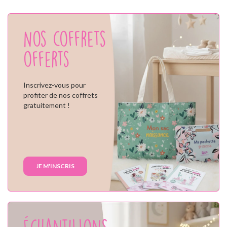
Nos coffrets
offerts
Inscrivez-vous pour
profiter de nos coffrets
gratuitement !
JE M'INSCRIS