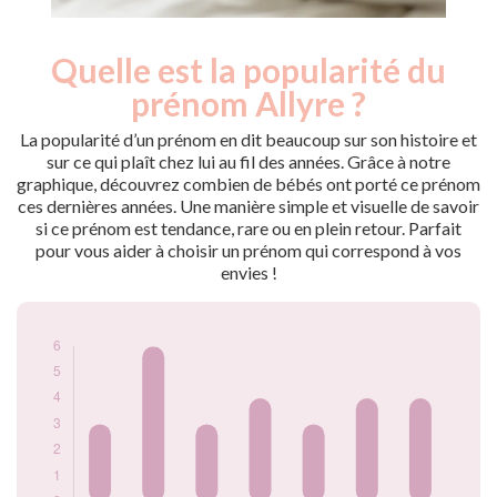
Quelle est la popularité du
Nouveaux-
Année
nés
prénom Allyre ?
1900
3
1901
6
La popularité d’un prénom en dit beaucoup sur son histoire et
1902
3
sur ce qui plaît chez lui au fil des années. Grâce à notre
graphique, découvrez combien de bébés ont porté ce prénom
1905
4
ces dernières années. Une manière simple et visuelle de savoir
1906
3
si ce prénom est tendance, rare ou en plein retour. Parfait
1914
4
pour vous aider à choisir un prénom qui correspond à vos
1925
4
envies !
Popularité du
prénom Allyre par
année