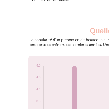
douceur et de lumière.
Nouveaux-
Quell
Année
nés
2010
5
La popularité d’un prénom en dit beaucoup sur 
2011
5
ont porté ce prénom ces dernières années. Une 
2014
5
2022
5
Popularité du
prénom Aloha par
année