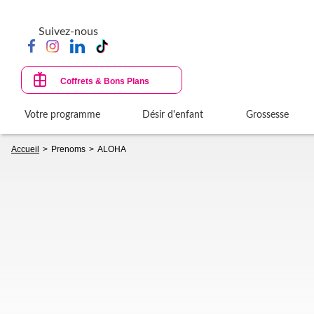
Aller
au
Suivez-nous
contenu
principal
Coffrets & Bons Plans
Votre programme
Désir d'enfant
Grossesse
Fil
Accueil
Prenoms
ALOHA
d'Ariane