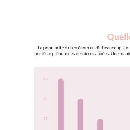
Nouveaux-
Quell
Année
nés
2009
35
La popularité d’un prénom en dit beaucoup sur s
2010
30
porté ce prénom ces dernières années. Une manière
2011
25
2012
20
2013
15
2014
15
2015
5
2016
10
2017
5
2018
5
2019
5
2020
5
2021
5
2022
5