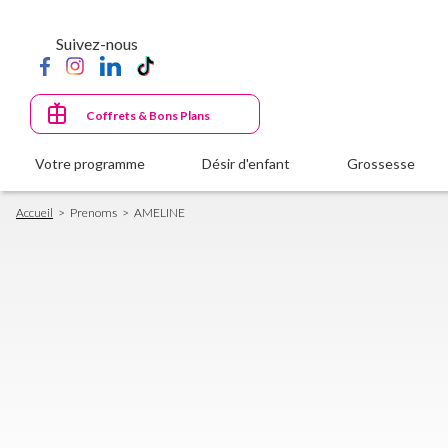
Aller
au
Suivez-nous
contenu
principal
Coffrets & Bons Plans
Votre programme
Désir d'enfant
Grossesse
Fil
Accueil
Prenoms
AMELINE
d'Ariane