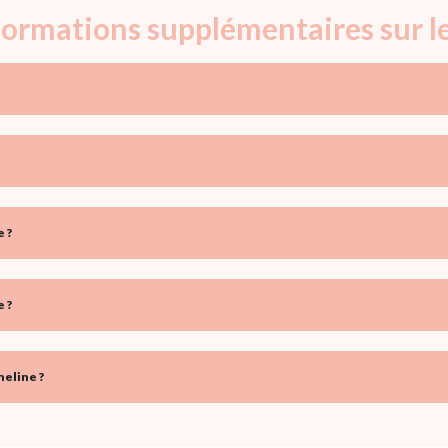
nformations supplémentaires sur 
 ?
 ?
eline ?