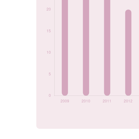
2024
5
Popularité du
prénom Ameline
par année