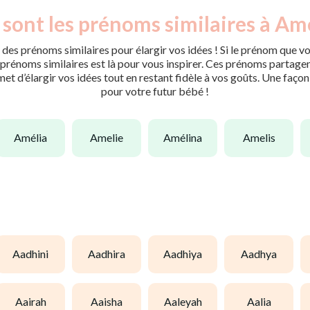
sont les prénoms similaires à Am
des prénoms similaires pour élargir vos idées ! Si le prénom que vo
rénoms similaires est là pour vous inspirer. Ces prénoms partagent 
met d’élargir vos idées tout en restant fidèle à vos goûts. Une faço
pour votre futur bébé !
amélia
amelie
amélina
amelis
aadhini
aadhira
aadhiya
aadhya
aairah
aaisha
aaleyah
aalia