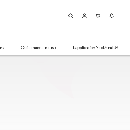
urs
Qui sommes-nous ?
L'application YooMum! 🤳