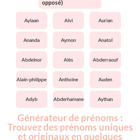
opposé)
aylaan
alvi
aurian
ananda
aymon
anatol
abdelnor
alès
abderraouf
alain-philippe
anthoine
auden
adyb
abderhamane
aythan
Générateur de prénoms :
Trouvez des prénoms uniques
et originaux en quelques