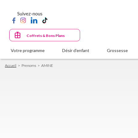
Aller
au
Suivez-nous
contenu
principal
Coffrets & Bons Plans
Votre programme
Désir d'enfant
Grossesse
Fil
Accueil
Prenoms
AMINE
d'Ariane