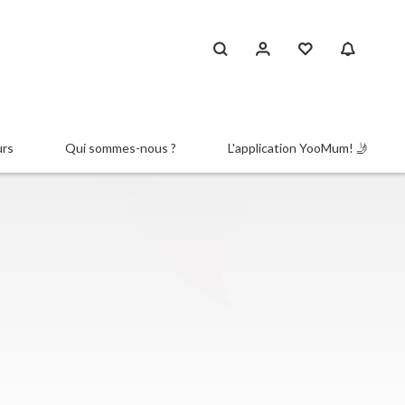
urs
Qui sommes-nous ?
L'application YooMum! 🤳