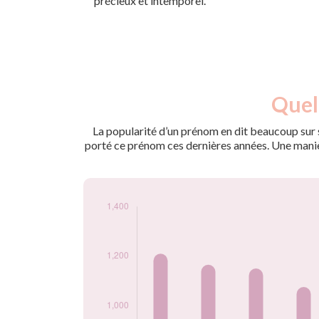
précieux et intemporel.
Nouveaux-
Quel
Année
nés
2009
1170
La popularité d’un prénom en dit beaucoup sur s
2010
1210
porté ce prénom ces dernières années. Une manière
2011
1165
2012
1150
2013
1075
2014
1060
2015
975
2016
885
2017
850
2018
725
2019
660
2020
535
2021
495