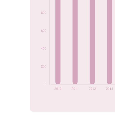
2022
465
2023
425
2024
390
Popularité du
prénom Amine par
année