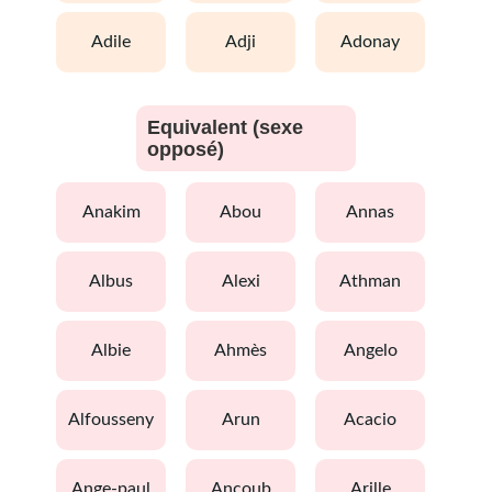
adile
adji
adonay
Equivalent (sexe
opposé)
anakim
abou
annas
albus
alexi
athman
albie
ahmès
angelo
alfousseny
arun
acacio
ange-paul
ancoub
arille