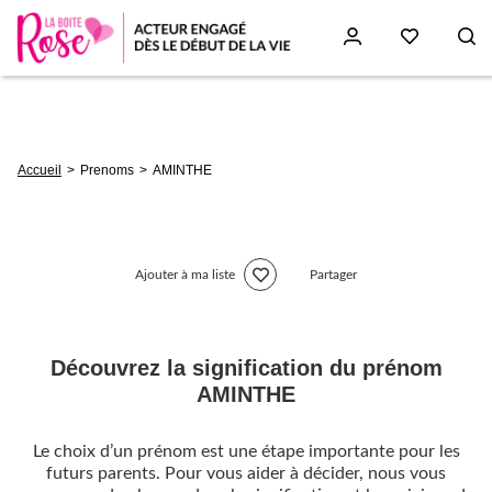
Aller
au
contenu
principal
Fil
Accueil
Prenoms
AMINTHE
d'Ariane
Ajouter à ma liste
Partager
Découvrez la signification du prénom
AMINTHE
Le choix d’un prénom est une étape importante pour les
futurs parents. Pour vous aider à décider, nous vous