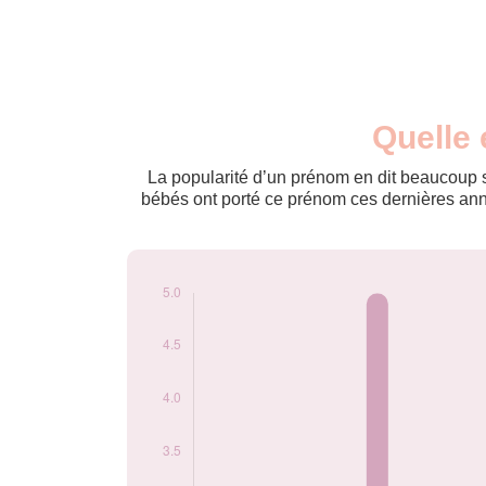
Nouveaux-
Quelle 
Année
nés
2009
5
La popularité d’un prénom en dit beaucoup su
2018
5
bébés ont porté ce prénom ces dernières anné
2021
5
Popularité du
prénom Ana-luisa
par année