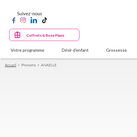
Aller
au
Suivez-nous
contenu
principal
Coffrets & Bons Plans
Votre programme
Désir d'enfant
Grossesse
Fil
Accueil
Prenoms
ANAELLE
d'Ariane