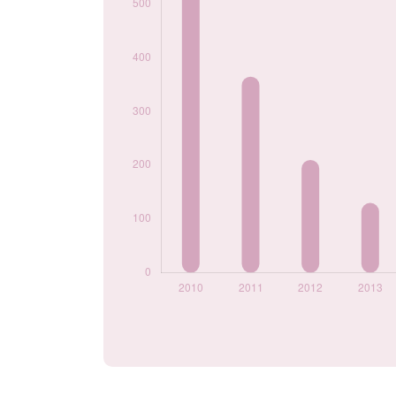
2023
20
2024
40
Popularité du
prénom Anaelle par
année