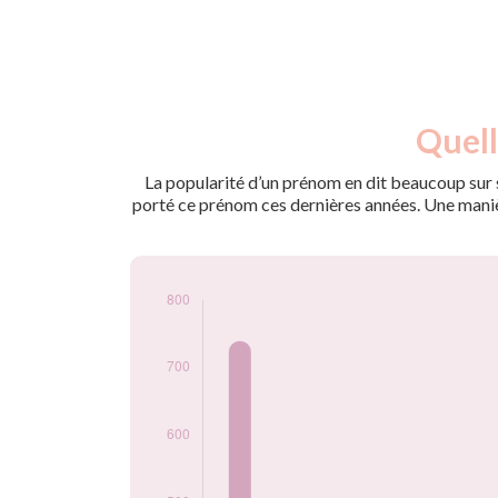
Nouveaux-
Quell
Année
nés
2009
965
La popularité d’un prénom en dit beaucoup sur s
2010
740
porté ce prénom ces dernières années. Une manière
2011
365
2012
210
2013
130
2014
160
2015
145
2016
120
2017
95
2018
55
2019
35
2020
40
2021
40
2022
25