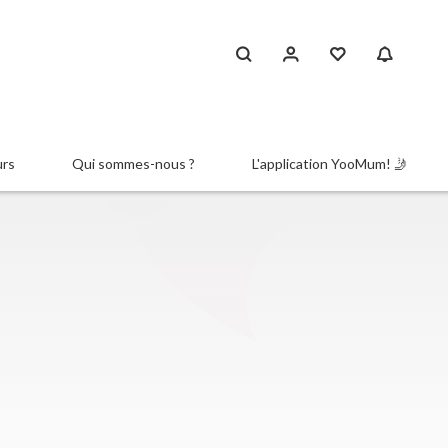
urs
Qui sommes-nous ?
L'application YooMum! 🤳