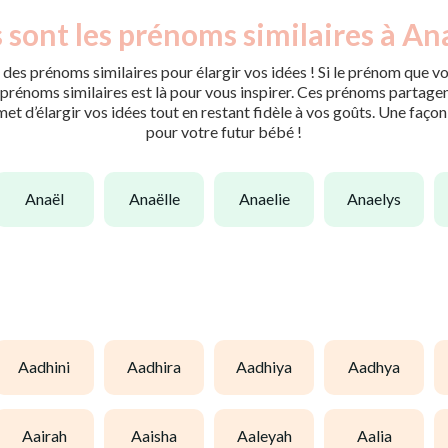
 sont les prénoms similaires à Ana
des prénoms similaires pour élargir vos idées ! Si le prénom que vo
rénoms similaires est là pour vous inspirer. Ces prénoms partagent 
met d’élargir vos idées tout en restant fidèle à vos goûts. Une faço
pour votre futur bébé !
anaël
anaëlle
anaelie
anaelys
aadhini
aadhira
aadhiya
aadhya
aairah
aaisha
aaleyah
aalia