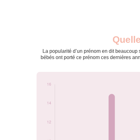
Nouveaux-
Quelle
Année
nés
2011
5
La popularité d’un prénom en dit beaucoup su
2012
5
bébés ont porté ce prénom ces dernières anné
2013
15
2014
10
2015
5
2016
10
2017
5
2018
5
2019
10
2020
5
2021
10
2022
5
2023
5
2024
5