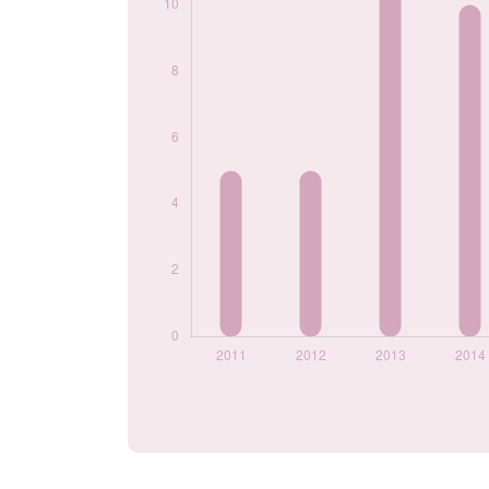
Popularité du
prénom Andéol par
année