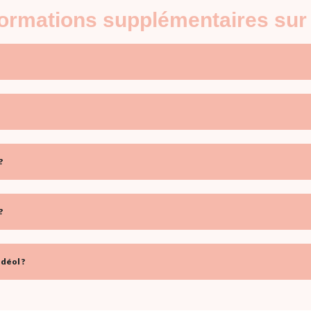
nformations supplémentaires sur
?
?
déol ?