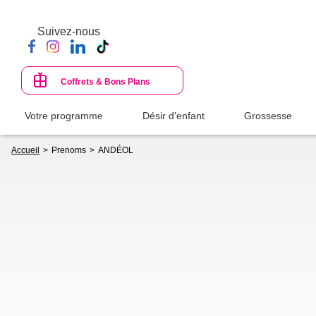
Aller
au
Suivez-nous
contenu
principal
Coffrets & Bons Plans
Votre programme
Désir d'enfant
Grossesse
Fil
Accueil
Prenoms
ANDÉOL
d'Ariane