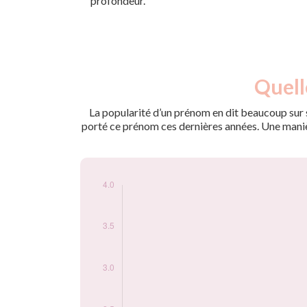
profondeur.
Nouveaux-
Quell
Année
nés
2005
4
La popularité d’un prénom en dit beaucoup sur s
porté ce prénom ces dernières années. Une manière
Popularité du
prénom Andreja
par année