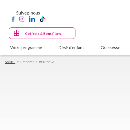
Aller
au
Suivez-nous
contenu
principal
Coffrets & Bons Plans
Votre programme
Désir d'enfant
Grossesse
Fil
Accueil
Prenoms
ANDREJA
d'Ariane