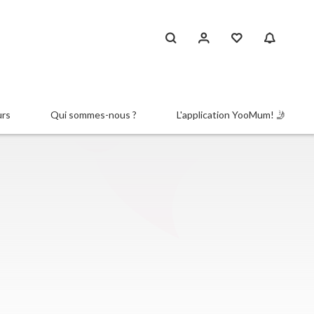
urs
Qui sommes-nous ?
L'application YooMum! 🤳