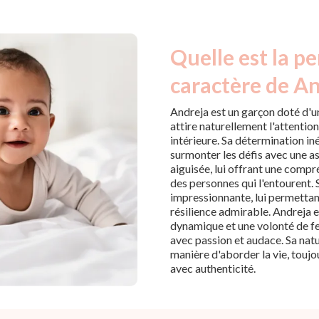
Quelle est la pe
caractère de An
Andreja est un garçon doté d'u
attire naturellement l'attentio
intérieure. Sa détermination i
surmonter les défis avec une a
aiguisée, lui offrant une comp
des personnes qui l'entourent. 
impressionnante, lui permetta
résilience admirable. Andreja 
dynamique et une volonté de fe
avec passion et audace. Sa natu
manière d'aborder la vie, toujou
avec authenticité.