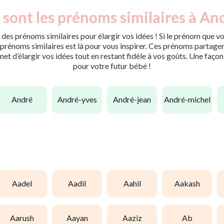
 sont les prénoms similaires à And
des prénoms similaires pour élargir vos idées ! Si le prénom que vo
rénoms similaires est là pour vous inspirer. Ces prénoms partagent 
met d’élargir vos idées tout en restant fidèle à vos goûts. Une faço
pour votre futur bébé !
andré
andré-yves
andré-jean
andré-michel
aadel
aadil
aahil
aakash
aarush
aayan
aaziz
ab