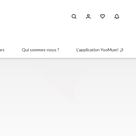
urs
Qui sommes-nous ?
L'application YooMum! 🤳