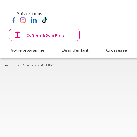
Aller
au
Suivez-nous
contenu
principal
Coffrets & Bons Plans
Votre programme
Désir d'enfant
Grossesse
Fil
Accueil
Prenoms
ANNLYSE
d'Ariane