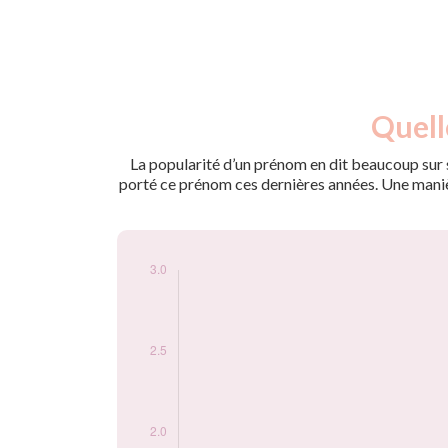
Nouveaux-
Quell
Année
nés
1993
3
La popularité d’un prénom en dit beaucoup sur s
porté ce prénom ces dernières années. Une manière
Popularité du
prénom Annlyse
par année