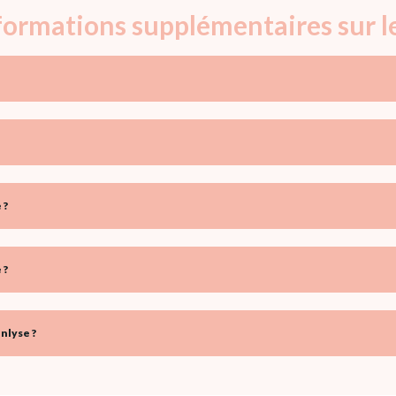
nformations supplémentaires sur 
 ?
 ?
nlyse ?