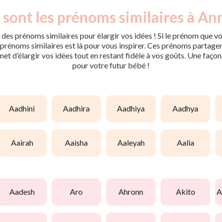
 sont les prénoms similaires à Ann
des prénoms similaires pour élargir vos idées ! Si le prénom que vo
rénoms similaires est là pour vous inspirer. Ces prénoms partagent 
met d’élargir vos idées tout en restant fidèle à vos goûts. Une faço
pour votre futur bébé !
aadhini
aadhira
aadhiya
aadhya
aairah
aaisha
aaleyah
aalia
aadesh
aro
ahronn
akito