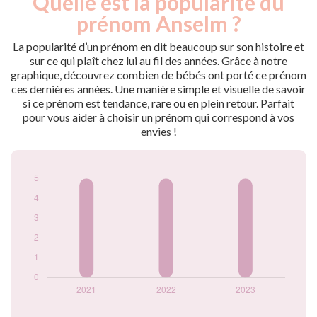
Quelle est la popularité du
Année
nés
prénom Anselm ?
2021
5
2022
5
La popularité d’un prénom en dit beaucoup sur son histoire et
2023
5
sur ce qui plaît chez lui au fil des années. Grâce à notre
graphique, découvrez combien de bébés ont porté ce prénom
Popularité du
ces dernières années. Une manière simple et visuelle de savoir
prénom Anselm par
si ce prénom est tendance, rare ou en plein retour. Parfait
année
pour vous aider à choisir un prénom qui correspond à vos
envies !