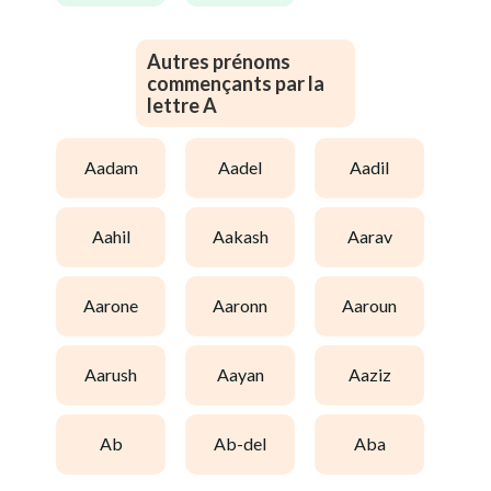
Autres prénoms
commençants par la
lettre A
aadam
aadel
aadil
aahil
aakash
aarav
aarone
aaronn
aaroun
aarush
aayan
aaziz
ab
ab-del
aba