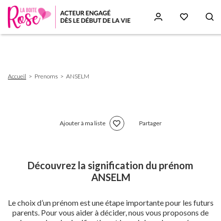
Aller
au
contenu
principal
Fil
Accueil
Prenoms
ANSELM
d'Ariane
Ajouter à ma liste
Partager
Découvrez la signification du prénom
ANSELM
Le choix d’un prénom est une étape importante pour les futurs
parents. Pour vous aider à décider, nous vous proposons de