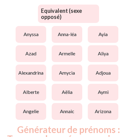
Equivalent (sexe
opposé)
anyssa
anna-léa
ayia
azad
armelle
aliya
alexandrina
amycia
adjoua
alberte
aëlia
aymi
angelie
annaic
arizona
Générateur de prénoms :