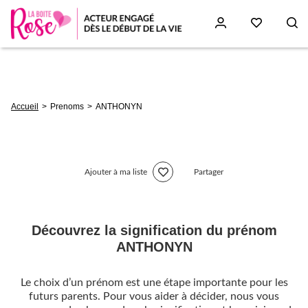
Aller
au
contenu
principal
Fil
Accueil
Prenoms
ANTHONYN
d'Ariane
Ajouter à ma liste
Partager
Découvrez la signification du prénom
ANTHONYN
Le choix d’un prénom est une étape importante pour les
futurs parents. Pour vous aider à décider, nous vous