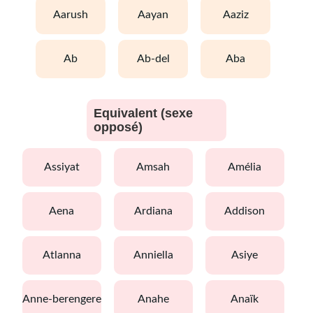
aarush
aayan
aaziz
ab
ab-del
aba
Equivalent (sexe
opposé)
assiyat
amsah
amélia
aena
ardiana
addison
atlanna
anniella
asiye
anne-berengere
anahe
anaïk