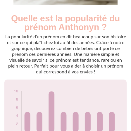
Quelle est la popularité du
Nouveaux-
Année
nés
prénom Anthonyn ?
2009
5
2010
5
La popularité d’un prénom en dit beaucoup sur son histoire
2011
10
et sur ce qui plaît chez lui au fil des années. Grâce à notre
graphique, découvrez combien de bébés ont porté ce
2014
5
prénom ces dernières années. Une manière simple et
2016
5
visuelle de savoir si ce prénom est tendance, rare ou en
2017
5
plein retour. Parfait pour vous aider à choisir un prénom
2018
5
qui correspond à vos envies !
2021
5
Popularité du
prénom Anthonyn
par année