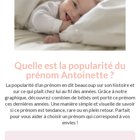
Quelle est la popularité du
Nouveaux-
Année
nés
prénom Antoinette ?
2009
10
2010
20
La popularité d’un prénom en dit beaucoup sur son histoire et
2011
15
sur ce qui plaît chez lui au fil des années. Grâce à notre
graphique, découvrez combien de bébés ont porté ce prénom
2012
15
ces dernières années. Une manière simple et visuelle de savoir
2013
20
si ce prénom est tendance, rare ou en plein retour. Parfait
2014
10
pour vous aider à choisir un prénom qui correspond à vos
2015
15
envies !
2016
10
2017
10
2018
10