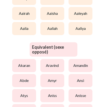
aairah
aaisha
aaleyah
aalia
aaliah
aaliya
Equivalent (sexe
opposé)
akaran
aravind
amandin
abde
amyr
ansi
atys
aniss
anisse