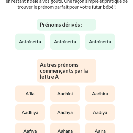
en restant fidèle à vos goûts. Une façon simple et pratique de
trouver le prénom parfait pour votre futur bébé !
Prénoms dérivés :
antoinetta
antoinetta
antoinetta
Autres prénoms
commençants par la
lettre A
a'lia
aadhini
aadhira
aadhiya
aadhya
aadiya
aafiya
aahana
aaira