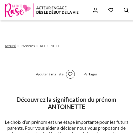
Aller
au
contenu
principal
Fil
Accueil
Prenoms
ANTOINETTE
d'Ariane
Ajouter à ma liste
Partager
Découvrez la signification du prénom
ANTOINETTE
Le choix d’un prénom est une étape importante pour les futurs
parents. Pour vous aider à décider, nous vous proposons de