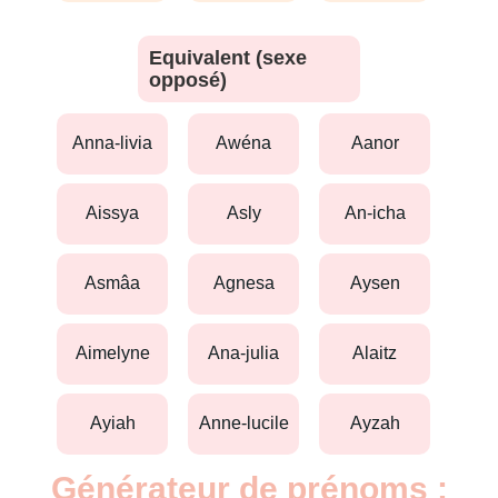
Equivalent (sexe
opposé)
anna-livia
awéna
aanor
aissya
asly
an-icha
asmâa
agnesa
aysen
aimelyne
ana-julia
alaitz
ayiah
anne-lucile
ayzah
Générateur de prénoms :