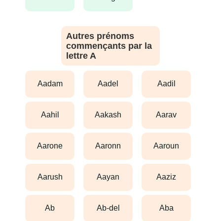
Autres prénoms
commençants par la
lettre A
aadam
aadel
aadil
aahil
aakash
aarav
aarone
aaronn
aaroun
aarush
aayan
aaziz
ab
ab-del
aba