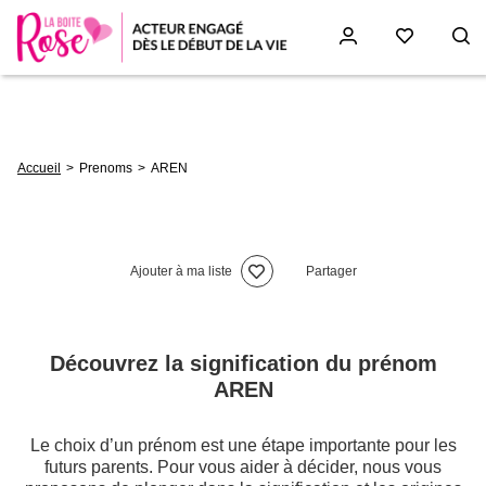
Aller
au
contenu
principal
Fil
Accueil
Prenoms
AREN
d'Ariane
Ajouter à ma liste
Partager
Découvrez la signification du prénom
AREN
Le choix d’un prénom est une étape importante pour les
futurs parents. Pour vous aider à décider, nous vous