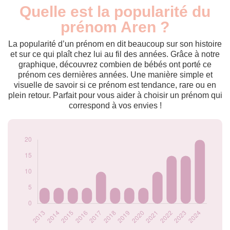
Quelle est la popularité du
Nouveaux-
Année
nés
prénom Aren ?
2013
5
2014
5
La popularité d’un prénom en dit beaucoup sur son histoire
2015
5
et sur ce qui plaît chez lui au fil des années. Grâce à notre
graphique, découvrez combien de bébés ont porté ce
2016
5
prénom ces dernières années. Une manière simple et
2017
10
visuelle de savoir si ce prénom est tendance, rare ou en
2018
5
plein retour. Parfait pour vous aider à choisir un prénom qui
2019
5
correspond à vos envies !
2020
5
2021
10
2022
15
2023
15
2024
20
Popularité du
prénom Aren par
année