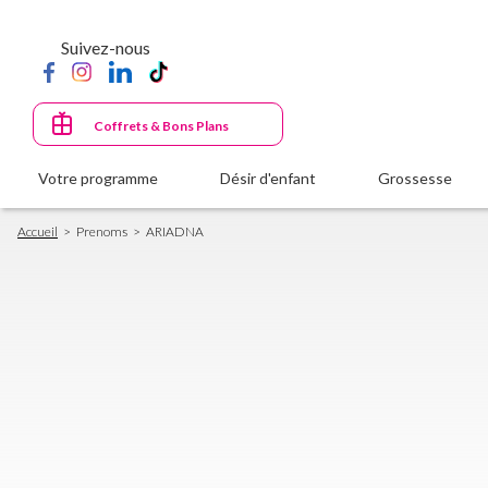
Aller
au
Suivez-nous
contenu
principal
Coffrets & Bons Plans
Votre programme
Désir d'enfant
Grossesse
Fil
Accueil
Prenoms
ARIADNA
d'Ariane