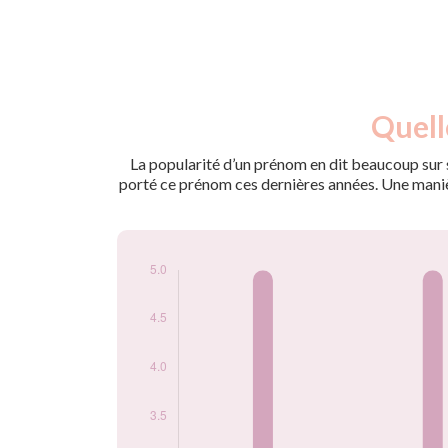
Nouveaux-
Quell
Année
nés
2012
5
La popularité d’un prénom en dit beaucoup sur s
2013
5
porté ce prénom ces dernières années. Une manière
2014
5
2016
5
2020
5
2021
5
Popularité du
prénom Ariadna
par année