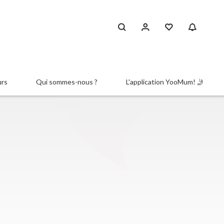
urs
Qui sommes-nous ?
L'application YooMum! 🤳