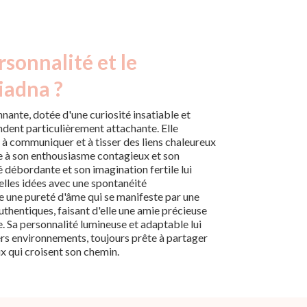
rsonnalité et le
iadna ?
nante, dotée d'une curiosité insatiable et
endent particulièrement attachante. Elle
 à communiquer et à tisser des liens chaleureux
ce à son enthousiasme contagieux et son
é débordante et son imagination fertile lui
lles idées avec une spontanéité
ne une pureté d'âme qui se manifeste par une
authentiques, faisant d'elle une amie précieuse
e. Sa personnalité lumineuse et adaptable lui
rs environnements, toujours prête à partager
eux qui croisent son chemin.