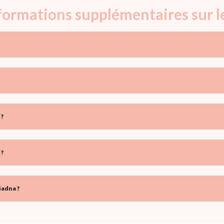
nformations supplémentaires sur 
 ?
 ?
iadna ?