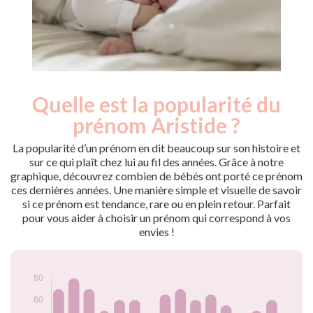
Quelle est la popularité du
Nouveaux-
Année
nés
prénom Aristide ?
2009
70
2010
70
La popularité d’un prénom en dit beaucoup sur son histoire et
2011
80
sur ce qui plaît chez lui au fil des années. Grâce à notre
graphique, découvrez combien de bébés ont porté ce prénom
2012
70
ces dernières années. Une manière simple et visuelle de savoir
2013
50
si ce prénom est tendance, rare ou en plein retour. Parfait
2014
60
pour vous aider à choisir un prénom qui correspond à vos
2015
60
envies !
2016
45
2017
65
2018
70
2019
60
2020
65