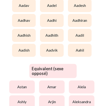
aadav
aadel
aadesh
aadhav
aadhi
aadhiran
aadhish
aadhith
aadil
aadish
aadvik
aahil
Equivalent (sexe
opposé)
astan
amar
aleïa
ashly
arjin
aleksandra