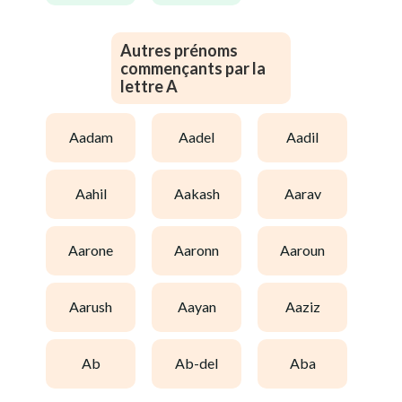
Autres prénoms
commençants par la
lettre A
aadam
aadel
aadil
aahil
aakash
aarav
aarone
aaronn
aaroun
aarush
aayan
aaziz
ab
ab-del
aba