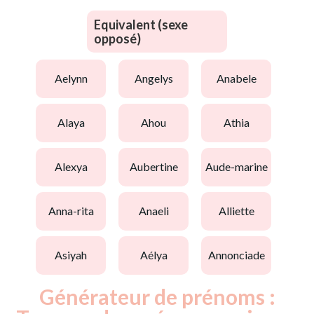
Equivalent (sexe
opposé)
aelynn
angelys
anabele
alaya
ahou
athia
alexya
aubertine
aude-marine
anna-rita
anaeli
alliette
asiyah
aélya
annonciade
Générateur de prénoms :