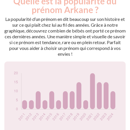
Quelle est la popularité du
Année
nés
prénom Arkane ?
2011
5
2012
5
La popularité d’un prénom en dit beaucoup sur son histoire et
2013
10
sur ce qui plaît chez lui au fil des années. Grâce à notre
graphique, découvrez combien de bébés ont porté ce prénom
2014
5
ces dernières années. Une manière simple et visuelle de savoir
2015
10
si ce prénom est tendance, rare ou en plein retour. Parfait
2016
5
pour vous aider à choisir un prénom qui correspond à vos
2017
10
envies !
2018
10
2019
15
2020
5
2021
20
2022
15
2023
15
2024
10
Popularité du
prénom Arkane par
année