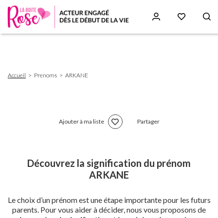
Aller
au
contenu
principal
Fil
Accueil
Prenoms
ARKANE
d'Ariane
Ajouter à ma liste
Partager
Découvrez la signification du prénom
ARKANE
Le choix d’un prénom est une étape importante pour les futurs
parents. Pour vous aider à décider, nous vous proposons de