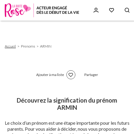
Aller
au
contenu
principal
Fil
Accueil
Prenoms
ARMIN
d'Ariane
Ajouter à ma liste
Partager
Découvrez la signification du prénom
ARMIN
Le choix d’un prénom est une étape importante pour les futurs
parents. Pour vous aider à décider, nous vous proposons de