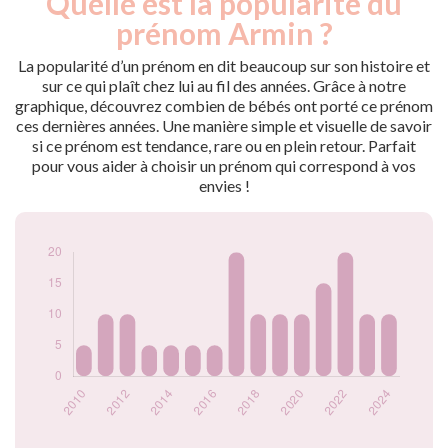
Quelle est la popularité du
Année
nés
prénom Armin ?
2009
10
2010
5
La popularité d’un prénom en dit beaucoup sur son histoire et
2011
10
sur ce qui plaît chez lui au fil des années. Grâce à notre
graphique, découvrez combien de bébés ont porté ce prénom
2012
10
ces dernières années. Une manière simple et visuelle de savoir
2013
5
si ce prénom est tendance, rare ou en plein retour. Parfait
2014
5
pour vous aider à choisir un prénom qui correspond à vos
2015
5
envies !
2016
5
2017
20
2018
10
2019
10
2020
10
2021
15
2022
20
2023
10
2024
10
Popularité du
prénom Armin par
année