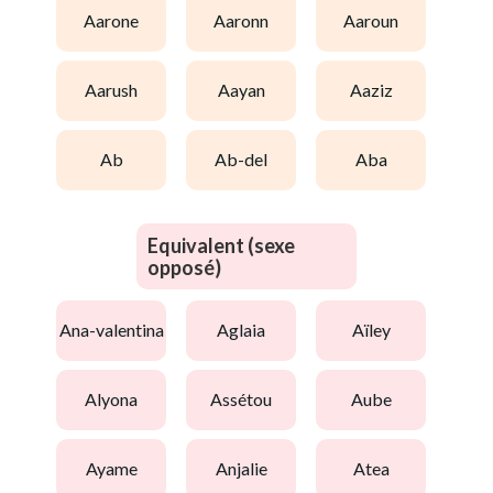
aarone
aaronn
aaroun
aarush
aayan
aaziz
ab
ab-del
aba
Equivalent (sexe
opposé)
ana-valentina
aglaia
aïley
alyona
assétou
aube
ayame
anjalie
atea