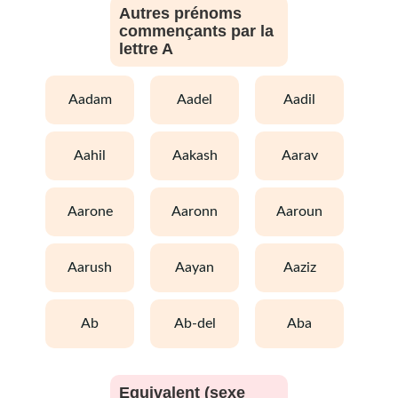
Autres prénoms
commençants par la
lettre A
aadam
aadel
aadil
aahil
aakash
aarav
aarone
aaronn
aaroun
aarush
aayan
aaziz
ab
ab-del
aba
Equivalent (sexe