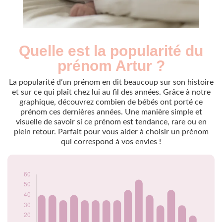
Quelle est la popularité du
Nouveaux-
Année
nés
prénom Artur ?
2009
30
2010
40
La popularité d’un prénom en dit beaucoup sur son histoire
2011
40
et sur ce qui plaît chez lui au fil des années. Grâce à notre
graphique, découvrez combien de bébés ont porté ce
2012
35
prénom ces dernières années. Une manière simple et
2013
40
visuelle de savoir si ce prénom est tendance, rare ou en
2014
35
plein retour. Parfait pour vous aider à choisir un prénom
2015
35
qui correspond à vos envies !
2016
35
2017
35
2018
45
2019
55
2020
40
2021
30
2022
45