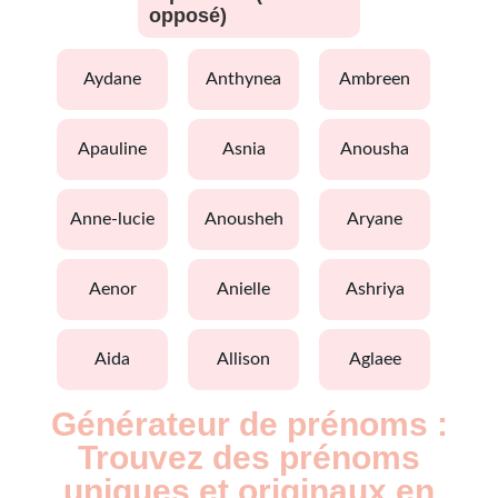
opposé)
aydane
anthynea
ambreen
apauline
asnia
anousha
anne-lucie
anousheh
aryane
aenor
anielle
ashriya
aida
allison
aglaee
Générateur de prénoms :
Trouvez des prénoms
uniques et originaux en