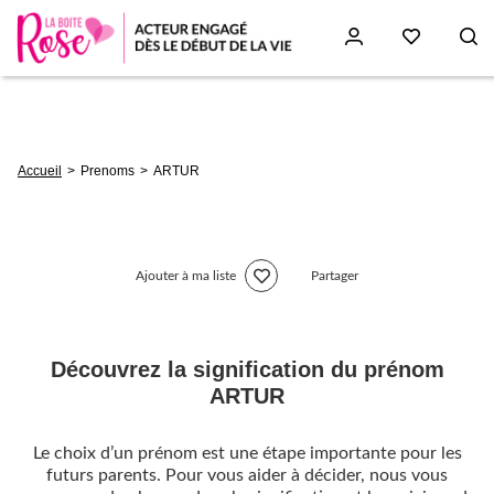
Aller
au
contenu
principal
Fil
Accueil
Prenoms
ARTUR
d'Ariane
Ajouter à ma liste
Partager
Découvrez la signification du prénom
ARTUR
Le choix d’un prénom est une étape importante pour les
futurs parents. Pour vous aider à décider, nous vous