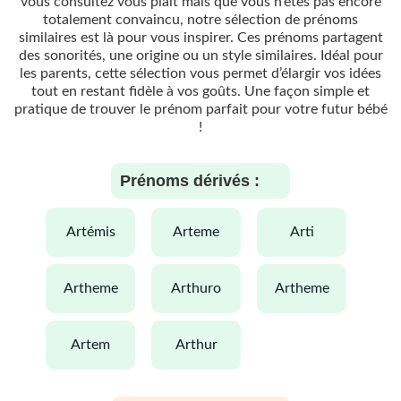
vous consultez vous plaît mais que vous n’êtes pas encore
totalement convaincu, notre sélection de prénoms
similaires est là pour vous inspirer. Ces prénoms partagent
des sonorités, une origine ou un style similaires. Idéal pour
les parents, cette sélection vous permet d’élargir vos idées
tout en restant fidèle à vos goûts. Une façon simple et
pratique de trouver le prénom parfait pour votre futur bébé
!
Prénoms dérivés :
artémis
arteme
arti
artheme
arthuro
artheme
artem
arthur