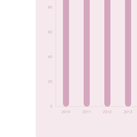
2021
70
2022
55
2023
50
2024
65
Popularité du
prénom Arwen par
année