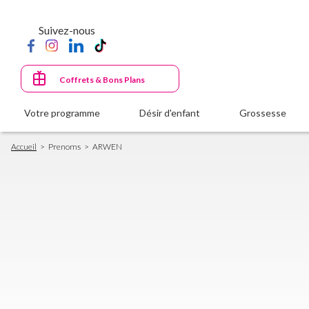
Aller
au
Suivez-nous
contenu
principal
Coffrets & Bons Plans
Votre programme
Désir d'enfant
Grossesse
Fil
Accueil
Prenoms
ARWEN
d'Ariane