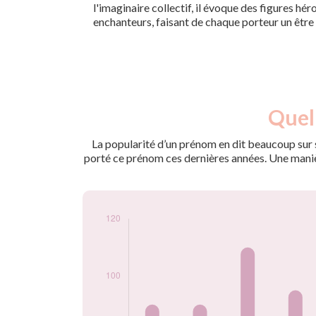
l'imaginaire collectif, il évoque des figures hér
enchanteurs, faisant de chaque porteur un être à
Nouveaux-
Quel
Année
nés
2009
100
La popularité d’un prénom en dit beaucoup sur s
2010
90
porté ce prénom ces dernières années. Une manière
2011
90
2012
110
2013
95
2014
105
2015
95
2016
80
2017
60
2018
60
2019
65
2020
75