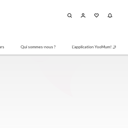
urs
Qui sommes-nous ?
L'application YooMum! 🤳