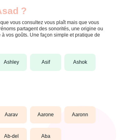
Asad ?
m que vous consultez vous plaît mais que vous
prénoms partagent des sonorités, une origine ou
èle à vos goûts. Une façon simple et pratique de
ashley
asif
ashok
aarav
aarone
aaronn
ab-del
aba