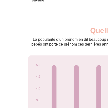
savane.
Nouveaux-
Quell
Année
nés
2012
5
La popularité d’un prénom en dit beaucoup su
2015
5
bébés ont porté ce prénom ces dernières anné
2016
5
2017
5
2018
5
2019
5
2020
5
2021
5
2022
5
2023
5
2024
5
Popularité du
prénom Asad par