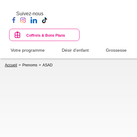
Aller
au
Suivez-nous
contenu
principal
Coffrets & Bons Plans
Votre programme
Désir d'enfant
Grossesse
Fil
Accueil
Prenoms
ASAD
d'Ariane