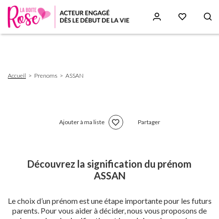
Aller
au
contenu
principal
Fil
Accueil
Prenoms
ASSAN
d'Ariane
Ajouter à ma liste
Partager
Découvrez la signification du prénom
ASSAN
Le choix d’un prénom est une étape importante pour les futurs
parents. Pour vous aider à décider, nous vous proposons de