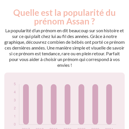
Quelle est la popularité du
Nouveaux-
Année
nés
prénom Assan ?
2017
5
2018
5
La popularité d’un prénom en dit beaucoup sur son histoire et
2019
5
sur ce qui plaît chez lui au fil des années. Grâce à notre
graphique, découvrez combien de bébés ont porté ce prénom
2021
5
ces dernières années. Une manière simple et visuelle de savoir
2022
5
si ce prénom est tendance, rare ou en plein retour. Parfait
2023
5
pour vous aider à choisir un prénom qui correspond à vos
2024
5
envies !
Popularité du
prénom Assan par
année