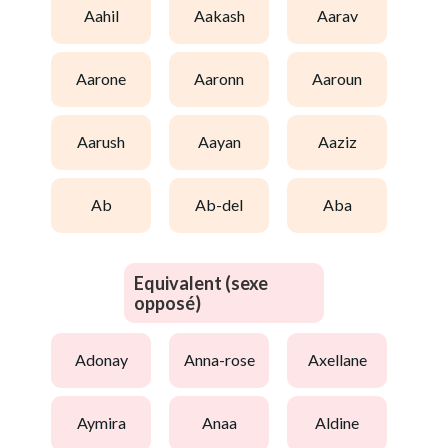
aahil
aakash
aarav
aarone
aaronn
aaroun
aarush
aayan
aaziz
ab
ab-del
aba
Equivalent (sexe
opposé)
adonay
anna-rose
axellane
aymira
anaa
aldine