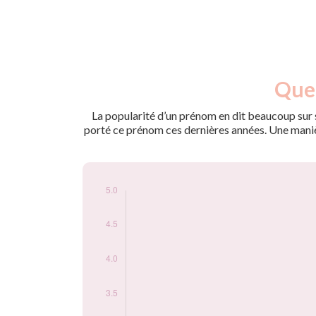
Nouveaux-
Quel
Année
nés
2024
5
La popularité d’un prénom en dit beaucoup sur s
porté ce prénom ces dernières années. Une manière
Popularité du
prénom Aster par
année