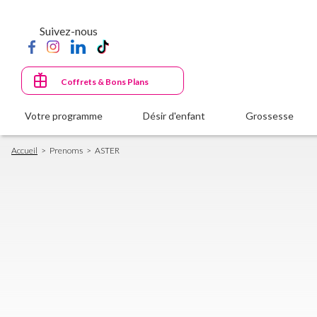
Aller
au
Suivez-nous
contenu
principal
Coffrets & Bons Plans
Votre programme
Désir d'enfant
Grossesse
Fil
Accueil
Prenoms
ASTER
d'Ariane