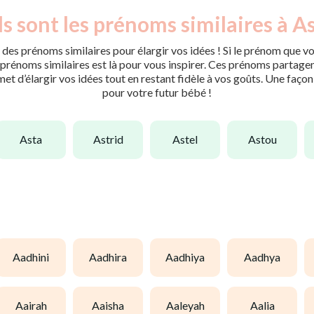
s sont les prénoms similaires à As
des prénoms similaires pour élargir vos idées ! Si le prénom que vo
rénoms similaires est là pour vous inspirer. Ces prénoms partagent 
met d’élargir vos idées tout en restant fidèle à vos goûts. Une faço
pour votre futur bébé !
asta
astrid
astel
astou
aadhini
aadhira
aadhiya
aadhya
aairah
aaisha
aaleyah
aalia