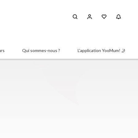
urs
Qui sommes-nous ?
L'application YooMum! 🤳