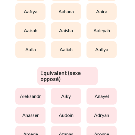
aafiya
aahana
aaira
aairah
aaisha
aaleyah
aalia
aaliah
aaliya
Equivalent (sexe
opposé)
aleksandr
aiky
anayel
anasser
audoin
adryan
amede
atanas
aronne