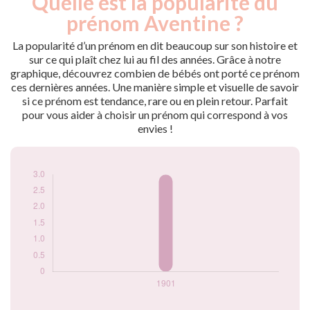
Quelle est la popularité du
Année
nés
prénom Aventine ?
1901
3
La popularité d’un prénom en dit beaucoup sur son histoire et
Popularité du
sur ce qui plaît chez lui au fil des années. Grâce à notre
prénom Aventine
graphique, découvrez combien de bébés ont porté ce prénom
par année
ces dernières années. Une manière simple et visuelle de savoir
si ce prénom est tendance, rare ou en plein retour. Parfait
pour vous aider à choisir un prénom qui correspond à vos
envies !