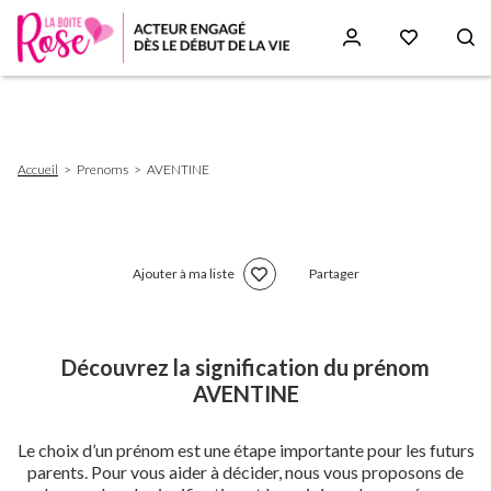
Aller
au
contenu
principal
Fil
Accueil
Prenoms
AVENTINE
d'Ariane
Ajouter à ma liste
Partager
Découvrez la signification du prénom
AVENTINE
Le choix d’un prénom est une étape importante pour les futurs
parents. Pour vous aider à décider, nous vous proposons de