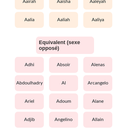
aairah
aaisha
aaleyah
aalia
aaliah
aaliya
Equivalent (sexe
opposé)
adhi
absoir
alenas
abdoulhadry
al
arcangelo
ariel
adoum
alane
adjib
angelino
allain