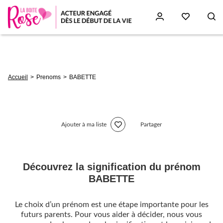
Aller
au
contenu
principal
Fil
Accueil
Prenoms
BABETTE
d'Ariane
Ajouter à ma liste
Partager
Découvrez la signification du prénom
BABETTE
Le choix d’un prénom est une étape importante pour les
futurs parents. Pour vous aider à décider, nous vous