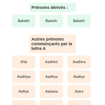
Prénoms dérivés :
babeth
babeth
babeth
Autres prénoms
commençants par la
lettre A
a'lia
aadhini
aadhira
aadhiya
aadhya
aadiya
aafiya
aahana
aaira