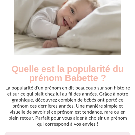
Quelle est la popularité du
Nouveaux-
Année
nés
prénom Babette ?
2009
5
2010
5
La popularité d’un prénom en dit beaucoup sur son histoire
2011
5
et sur ce qui plaît chez lui au fil des années. Grâce à notre
graphique, découvrez combien de bébés ont porté ce
2012
5
prénom ces dernières années. Une manière simple et
2015
5
visuelle de savoir si ce prénom est tendance, rare ou en
Popularité du
plein retour. Parfait pour vous aider à choisir un prénom
prénom Babette
qui correspond à vos envies !
par année