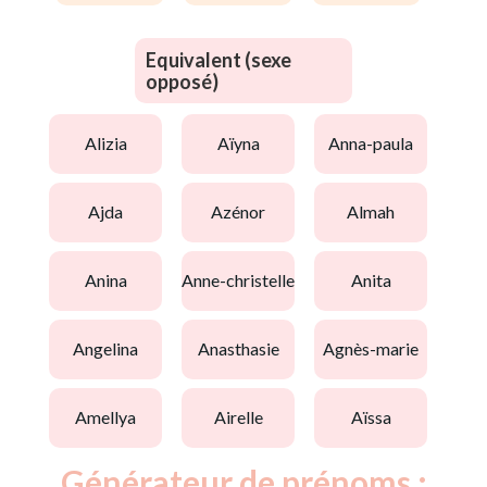
Equivalent (sexe
opposé)
alizia
aïyna
anna-paula
ajda
azénor
almah
anina
anne-christelle
anita
angelina
anasthasie
agnès-marie
amellya
airelle
aïssa
Générateur de prénoms :