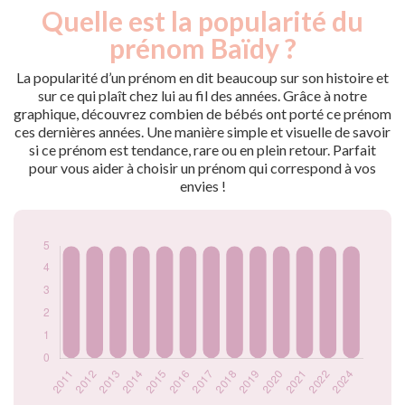
Quelle est la popularité du
Nouveaux-
Année
nés
prénom Baïdy ?
2011
5
2012
5
La popularité d’un prénom en dit beaucoup sur son histoire et
2013
5
sur ce qui plaît chez lui au fil des années. Grâce à notre
graphique, découvrez combien de bébés ont porté ce prénom
2014
5
ces dernières années. Une manière simple et visuelle de savoir
2015
5
si ce prénom est tendance, rare ou en plein retour. Parfait
2016
5
pour vous aider à choisir un prénom qui correspond à vos
2017
5
envies !
2018
5
2019
5
2020
5
2021
5
2022
5
2024
5
Popularité du
prénom Baïdy par
année