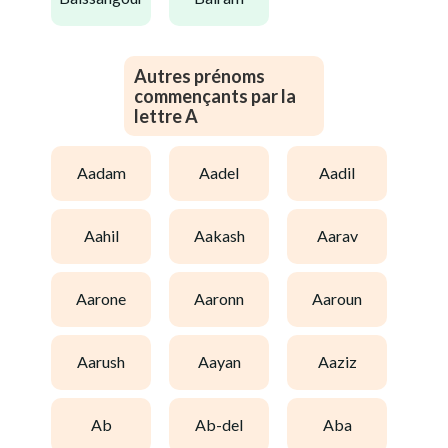
Autres prénoms
commençants par la
lettre A
aadam
aadel
aadil
aahil
aakash
aarav
aarone
aaronn
aaroun
aarush
aayan
aaziz
ab
ab-del
aba