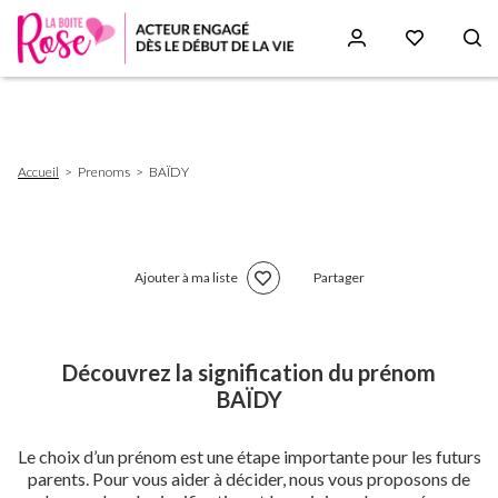
Aller
au
contenu
principal
Fil
Accueil
Prenoms
BAÏDY
d'Ariane
Ajouter à ma liste
Partager
Découvrez la signification du prénom
BAÏDY
Le choix d’un prénom est une étape importante pour les futurs
parents. Pour vous aider à décider, nous vous proposons de