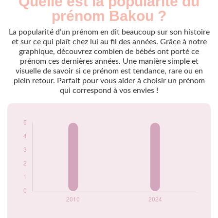
Quelle est la popularité du
Année
nés
prénom Bakou ?
2010
5
2024
5
La popularité d’un prénom en dit beaucoup sur son histoire
et sur ce qui plaît chez lui au fil des années. Grâce à notre
Popularité du
graphique, découvrez combien de bébés ont porté ce
prénom Bakou par
prénom ces dernières années. Une manière simple et
année
visuelle de savoir si ce prénom est tendance, rare ou en
plein retour. Parfait pour vous aider à choisir un prénom
qui correspond à vos envies !