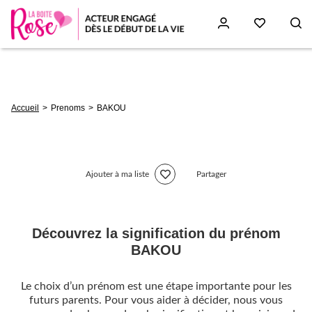
Aller
au
contenu
principal
Fil
Accueil
Prenoms
BAKOU
d'Ariane
Ajouter à ma liste
Partager
Découvrez la signification du prénom
BAKOU
Le choix d’un prénom est une étape importante pour les
futurs parents. Pour vous aider à décider, nous vous