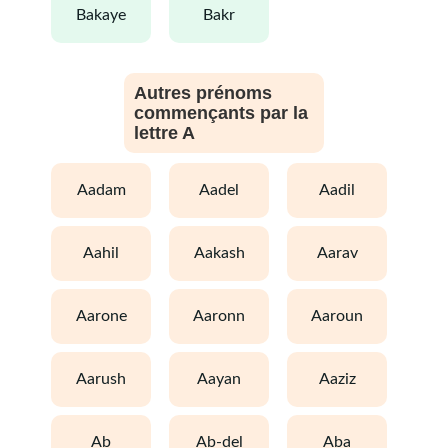
bakaye
bakr
Autres prénoms
commençants par la
lettre A
aadam
aadel
aadil
aahil
aakash
aarav
aarone
aaronn
aaroun
aarush
aayan
aaziz
ab
ab-del
aba