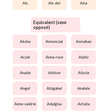
ab
ab-del
aba
Equivalent (sexe
opposé)
aksha
annonciat
asmahan
acyle
anna-rose
alaitz
analia
aloïsse
alissia
angel
abigahel
anahée
anne-valérie
adalgisa
achata