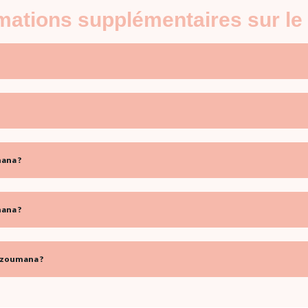
ormations supplémentaires sur 
ana ?
ana ?
azoumana ?