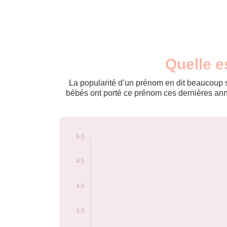
Nouveaux-
Quelle e
Année
nés
2011
5
La popularité d’un prénom en dit beaucoup su
bébés ont porté ce prénom ces dernières anné
Popularité du
prénom
Bazoumana par
année