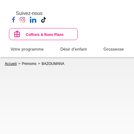
Aller
au
Suivez-nous
contenu
principal
Coffrets & Bons Plans
Votre programme
Désir d'enfant
Grossesse
Fil
Accueil
Prenoms
BAZOUMANA
d'Ariane